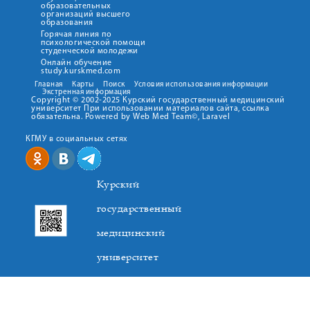
образовательных
организаций высшего
образования
Горячая линия по
психологической помощи
студенческой молодежи
Онлайн обучение
study.kurskmed.com
Главная
Карты
Поиск
Условия использования информации
Экстренная информация
Copyright © 2002-2025 Курский государственный медицинский
университет При использовании материалов сайта, ссылка
обязательна. Powered by Web Med Team©, Laravel
КГМУ в социальных сетях
Курский
государственный
медицинский
университет
305041. К.Маркса,3, г. Курск. Тел. +7(4712) 588-137. Факс
+7(4712) 588-137. E-mail: kurskmed@mail.ru