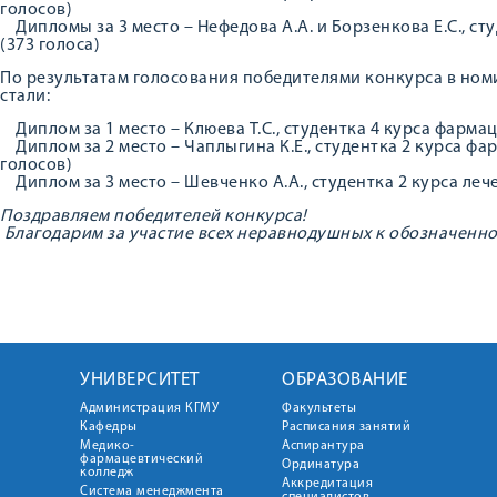
голосов)
Дипломы за 3 место – Нефедова А.А. и Борзенкова Е.С., ст
(373 голоса)
По результатам голосования победителями конкурса в н
стали:
Диплом за 1 место – Клюева Т.С., студентка 4 курса фарма
Диплом за 2 место – Чаплыгина К.Е., студентка 2 курса фа
голосов)
Диплом за 3 место – Шевченко А.А., студентка 2 курса леч
Поздравляем победителей конкурса!
Благодарим за участие всех неравнодушных к обозначенно
УНИВЕРСИТЕТ
ОБРАЗОВАНИЕ
Администрация КГМУ
Факультеты
Кафедры
Расписания занятий
Медико-
Аспирантура
фармацевтический
Ординатура
колледж
Аккредитация
Система менеджмента