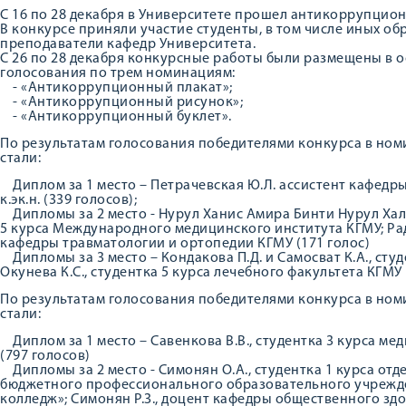
С 16 по 28 декабря в Университете прошел антикоррупцио
В конкурсе приняли участие студенты, в том числе иных о
преподаватели кафедр Университета.
С 26 по 28 декабря конкурсные работы были размещены в 
голосования по трем номинациям:
- «Антикоррупционный плакат»;
- «Антикоррупционный рисунок»;
- «Антикоррупционный буклет».
По результатам голосования победителями конкурса в но
стали:
Диплом за 1 место – Петрачевская Ю.Л. ассистент кафедр
к.эк.н. (339 голосов);
Дипломы за 2 место - Нурул Ханис Амира Бинти Нурул Ха
5 курса Международного медицинского института КГМУ; Ра
кафедры травматологии и ортопедии КГМУ (171 голос)
Дипломы за 3 место – Кондакова П.Д. и Самосват К.А., студ
Окунева К.С., студентка 5 курса лечебного факультета КГМУ 
По результатам голосования победителями конкурса в но
стали:
Диплом за 1 место – Савенкова В.В., студентка 3 курса м
(797 голосов)
Дипломы за 2 место - Симонян О.А., студентка 1 курса отд
бюджетного профессионального образовательного учрежд
колледж»; Симонян Р.З., доцент кафедры общественного здор