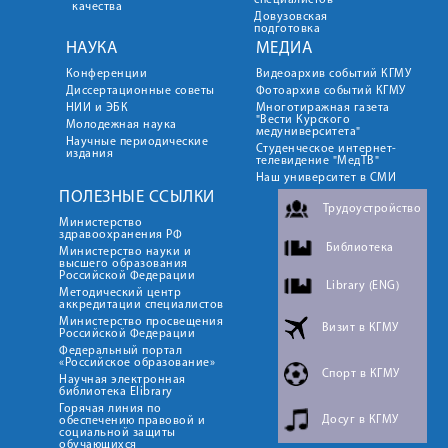
специалистов
качества
Довузовская
подготовка
НАУКА
МЕДИА
Конференции
Видеоархив событий КГМУ
Диссертационные советы
Фотоархив событий КГМУ
НИИ и ЭБК
Многотиражная газета
"Вести Курского
Молодежная наука
медуниверситета"
Научные периодические
Студенческое интернет-
издания
телевидение "МедТВ"
Наш университет в СМИ
ПОЛЕЗНЫЕ ССЫЛКИ
Трудоустройство
Министерство
здравоохранения РФ
Библиотека
Министерство науки и
высшего образования
Российской Федерации
Library (ENG)
Методический центр
аккредитации специалистов
Министерство просвещения
Визит в КГМУ
Российской Федерации
Федеральный портал
«Российское образование»
Спорт в КГМУ
Научная электронная
библиотека Elibrary
Горячая линия по
Досуг в КГМУ
обеспечению правовой и
социальной защиты
обучающихся