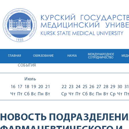
МЕЖДУНАРОДНОЕ
ГЛАВНАЯ
ОБРАЗОВАНИЕ
НАУКА
МЕД
СОТРУДНИЧЕСТВО
СОБЫТИЯ
Июль
16
17
18
19
20
21
22
23
24
25
26
27
28
29
30
3
Чт
Пт
Сб
Вс
Пн
Вт
Ср
Чт
Пт
Сб
Вс
Пн
Вт
Ср
Чт
П
НОВОСТЬ ПОДРАЗДЕЛЕНИ