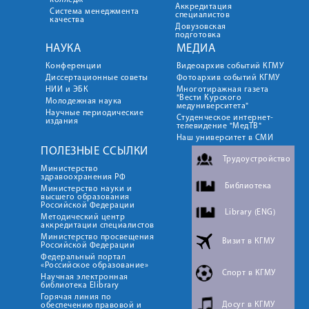
колледж
Аккредитация
Система менеджмента
специалистов
качества
Довузовская
подготовка
НАУКА
МЕДИА
Конференции
Видеоархив событий КГМУ
Диссертационные советы
Фотоархив событий КГМУ
НИИ и ЭБК
Многотиражная газета
"Вести Курского
Молодежная наука
медуниверситета"
Научные периодические
Студенческое интернет-
издания
телевидение "МедТВ"
Наш университет в СМИ
ПОЛЕЗНЫЕ ССЫЛКИ
Трудоустройство
Министерство
здравоохранения РФ
Библиотека
Министерство науки и
высшего образования
Российской Федерации
Library (ENG)
Методический центр
аккредитации специалистов
Министерство просвещения
Визит в КГМУ
Российской Федерации
Федеральный портал
«Российское образование»
Спорт в КГМУ
Научная электронная
библиотека Elibrary
Горячая линия по
Досуг в КГМУ
обеспечению правовой и