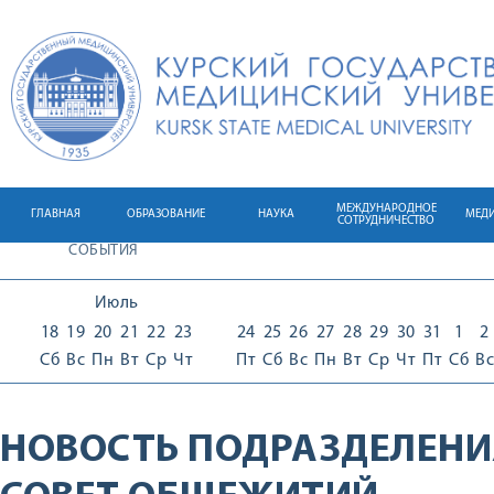
МЕЖДУНАРОДНОЕ
ГЛАВНАЯ
ОБРАЗОВАНИЕ
НАУКА
МЕД
СОТРУДНИЧЕСТВО
СОБЫТИЯ
Июль
18
19
20
21
22
23
24
25
26
27
28
29
30
31
1
2
Сб
Вс
Пн
Вт
Ср
Чт
Пт
Сб
Вс
Пн
Вт
Ср
Чт
Пт
Сб
Вс
НОВОСТЬ ПОДРАЗДЕЛЕНИ