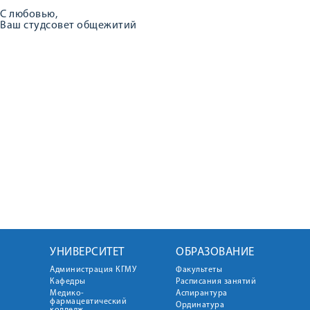
С любовью,
Ваш студсовет общежитий
УНИВЕРСИТЕТ
ОБРАЗОВАНИЕ
Администрация КГМУ
Факультеты
Кафедры
Расписания занятий
Медико-
Аспирантура
фармацевтический
Ординатура