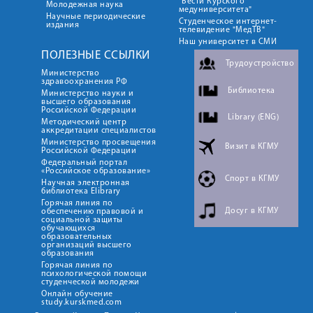
"Вести Курского
Молодежная наука
медуниверситета"
Научные периодические
Студенческое интернет-
издания
телевидение "МедТВ"
Наш университет в СМИ
ПОЛЕЗНЫЕ ССЫЛКИ
Трудоустройство
Министерство
здравоохранения РФ
Библиотека
Министерство науки и
высшего образования
Российской Федерации
Library (ENG)
Методический центр
аккредитации специалистов
Министерство просвещения
Визит в КГМУ
Российской Федерации
Федеральный портал
«Российское образование»
Спорт в КГМУ
Научная электронная
библиотека Elibrary
Горячая линия по
Досуг в КГМУ
обеспечению правовой и
социальной защиты
обучающихся
образовательных
организаций высшего
образования
Горячая линия по
психологической помощи
студенческой молодежи
Онлайн обучение
study.kurskmed.com