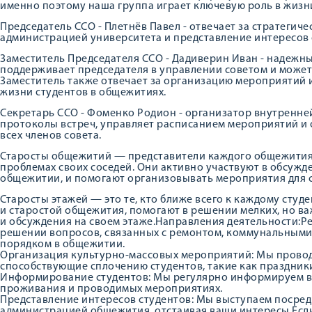
именно поэтому наша группа играет ключевую роль в жизни
Председатель ССО - Плетнёв Павел - отвечает за стратегич
администрацией университета и представление интересов 
Заместитель Председателя ССО - Дадиверин Иван - надежн
поддерживает председателя в управлении советом и может 
Заместитель также отвечает за организацию мероприятий 
жизни студентов в общежитиях.
Секретарь ССО - Фоменко Родион - организатор внутренне
протоколы встреч, управляет расписанием мероприятий 
всех членов совета.
Старосты общежитий — представители каждого общежития,
проблемах своих соседей. Они активно участвуют в обсужд
общежитии, и помогают организовывать мероприятия для 
Старосты этажей — это те, кто ближе всего к каждому студ
и старостой общежития, помогают в решении мелких, но ва
и обсуждения на своем этаже.Направления деятельности:Р
решении вопросов, связанных с ремонтом, коммунальными 
порядком в общежитии.
Организация культурно-массовых мероприятий: Мы прово
способствующие сплочению студентов, такие как праздники
Информирование студентов: Мы регулярно информируем ва
проживания и проводимых мероприятиях.
Представление интересов студентов: Мы выступаем посре
администрацией общежития, отстаивая ваши интересы.Если