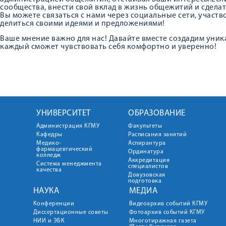
сообщества, внести свой вклад в жизнь общежитий и сделат
Вы можете связаться с нами через социальные сети, участв
делиться своими идеями и предложениями!
Ваше мнение важно для нас! Давайте вместе создадим уник
каждый сможет чувствовать себя комфортно и уверенно!
УНИВЕРСИТЕТ
ОБРАЗОВАНИЕ
Администрация КГМУ
Факультеты
Кафедры
Расписания занятий
Медико-
Аспирантура
фармацевтический
Ординатура
колледж
Аккредитация
Система менеджмента
специалистов
качества
Довузовская
подготовка
НАУКА
МЕДИА
Конференции
Видеоархив событий КГМУ
Диссертационные советы
Фотоархив событий КГМУ
НИИ и ЭБК
Многотиражная газета