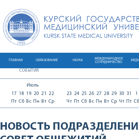
МЕЖДУНАРОДНОЕ
ГЛАВНАЯ
ОБРАЗОВАНИЕ
НАУКА
МЕД
СОТРУДНИЧЕСТВО
СОБЫТИЯ
Июль
17
18
19
20
21
22
23
24
25
26
27
28
29
30
31
1
Пт
Сб
Вс
Пн
Вт
Ср
Чт
Пт
Сб
Вс
Пн
Вт
Ср
Чт
Пт
С
НОВОСТЬ ПОДРАЗДЕЛЕНИ