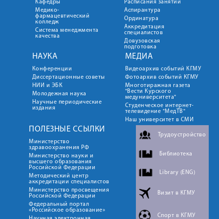
Кафедры
Расписания занятий
Медико-
Аспирантура
фармацевтический
Ординатура
колледж
Аккредитация
Система менеджмента
специалистов
качества
Довузовская
подготовка
НАУКА
МЕДИА
Конференции
Видеоархив событий КГМУ
Диссертационные советы
Фотоархив событий КГМУ
НИИ и ЭБК
Многотиражная газета
"Вести Курского
Молодежная наука
медуниверситета"
Научные периодические
Студенческое интернет-
издания
телевидение "МедТВ"
Наш университет в СМИ
ПОЛЕЗНЫЕ ССЫЛКИ
Трудоустройство
Министерство
здравоохранения РФ
Библиотека
Министерство науки и
высшего образования
Российской Федерации
Library (ENG)
Методический центр
аккредитации специалистов
Министерство просвещения
Визит в КГМУ
Российской Федерации
Федеральный портал
«Российское образование»
Спорт в КГМУ
Научная электронная