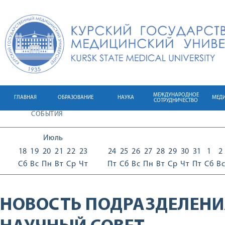
МЕЖДУНАРОДНОЕ
ГЛАВНАЯ
ОБРАЗОВАНИЕ
НАУКА
МЕД
СОТРУДНИЧЕСТВО
СОБЫТИЯ
Июль
18
19
20
21
22
23
24
25
26
27
28
29
30
31
1
2
Сб
Вс
Пн
Вт
Ср
Чт
Пт
Сб
Вс
Пн
Вт
Ср
Чт
Пт
Сб
Вс
НОВОСТЬ ПОДРАЗДЕЛЕНИ