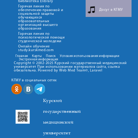
библиотека Elibrary
Горячая линия по
Досуг в КГМУ
обеспечению правовой и
социальной защиты
обучающихся
образовательных
организаций высшего
образования
Горячая линия по
психологической помощи
студенческой молодежи
Онлайн обучение
study.kurskmed.com
Главная
Карты
Поиск
Условия использования информации
Экстренная информация
Copyright © 2002-2025 Курский государственный медицинский
университет При использовании материалов сайта, ссылка
обязательна. Powered by Web Med Team©, Laravel
КГМУ в социальных сетях
Курский
государственный
медицинский
университет