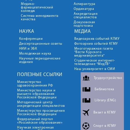
Медико-
Аспирантура
фармацевтический
Ординатура
колледж
Аккредитация
Система менеджмента
специалистов
качества
Довузовская
подготовка
НАУКА
МЕДИА
Конференции
Видеоархив событий КГМУ
Диссертационные советы
Фотоархив событий КГМУ
НИИ и ЭБК
Многотиражная газета
"Вести Курского
Молодежная наука
медуниверситета"
Научные периодические
Студенческое интернет-
издания
телевидение "МедТВ"
Наш университет в СМИ
ПОЛЕЗНЫЕ ССЫЛКИ
Трудоустройство
Министерство
здравоохранения РФ
Библиотека
Министерство науки и
высшего образования
Российской Федерации
Library (ENG)
Методический центр
аккредитации специалистов
Министерство просвещения
Визит в КГМУ
Российской Федерации
Федеральный портал
«Российское образование»
Спорт в КГМУ
Научная электронная