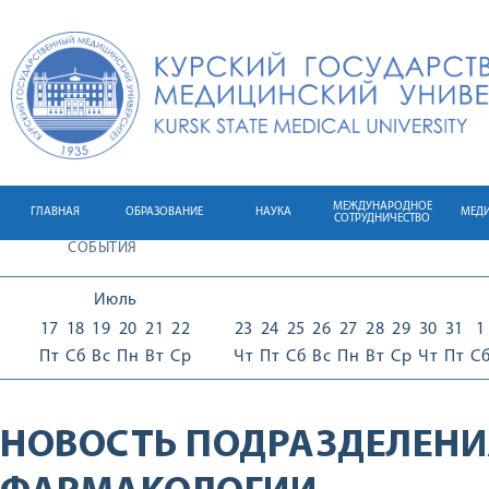
МЕЖДУНАРОДНОЕ
ГЛАВНАЯ
ОБРАЗОВАНИЕ
НАУКА
МЕД
СОТРУДНИЧЕСТВО
СОБЫТИЯ
Июль
17
18
19
20
21
22
23
24
25
26
27
28
29
30
31
1
Пт
Сб
Вс
Пн
Вт
Ср
Чт
Пт
Сб
Вс
Пн
Вт
Ср
Чт
Пт
С
НОВОСТЬ ПОДРАЗДЕЛЕНИ