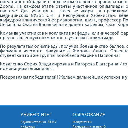
ситуационной задачи с подсчетом баллов за правильные от
Zoom). На каждом этапе ответы участников олимпиады 
системе. Для участия в качестве жюри в президиум
медицинских ВУЗов СНГ и Республики Узбекистан; де
кафедрой клинической фармакологии, д.м.н., профессор По
Левашова Оксана Васильевна и доцент кафедры, к.м.н. Кор
Команда участников и коллектив кафедры клинической фа
предоставленную возможность участия в олимпиаде!
По результатам олимпиады, получив большинство баллов, о
фармацевтического факультета Жирова Алина Юрьевн
студентка этой же группы Колобаева Марина Павловна!
Коваленко София Владимировна и Пигорева Екатерина Иго
номинациям олимпиады.
Поздравляем победителей! Желаем дальнейших успехов в у
УНИВЕРСИТЕТ
ОБРАЗОВАНИЕ
Администрация КГМУ
Факультеты
Кафедры
Расписания занятий