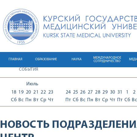
МЕЖДУНАРОДНОЕ
ГЛАВНАЯ
ОБРАЗОВАНИЕ
НАУКА
МЕД
СОТРУДНИЧЕСТВО
СОБЫТИЯ
Июль
18
19
20
21
22
23
24
25
26
27
28
29
30
31
1
2
Сб
Вс
Пн
Вт
Ср
Чт
Пт
Сб
Вс
Пн
Вт
Ср
Чт
Пт
Сб
Вс
НОВОСТЬ ПОДРАЗДЕЛЕНИ