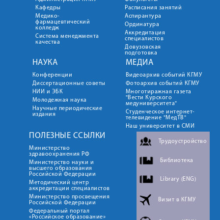
Кафедры
Расписания занятий
Медико-
Аспирантура
фармацевтический
Ординатура
колледж
Аккредитация
Система менеджмента
специалистов
качества
Довузовская
подготовка
НАУКА
МЕДИА
Конференции
Видеоархив событий КГМУ
Диссертационные советы
Фотоархив событий КГМУ
НИИ и ЭБК
Многотиражная газета
"Вести Курского
Молодежная наука
медуниверситета"
Научные периодические
Студенческое интернет-
издания
телевидение "МедТВ"
Наш университет в СМИ
ПОЛЕЗНЫЕ ССЫЛКИ
Трудоустройство
Министерство
здравоохранения РФ
Библиотека
Министерство науки и
высшего образования
Российской Федерации
Library (ENG)
Методический центр
аккредитации специалистов
Министерство просвещения
Визит в КГМУ
Российской Федерации
Федеральный портал
«Российское образование»