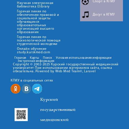
Спорт в КГМУ
Научная электронная
библиотека Elibrary
Горячая линия по
Досуг в КГМУ
обеспечению правовой и
социальной защиты
обучающихся
образовательных
организаций высшего
образования
Горячая линия по
психологической помощи
студенческой молодежи
Онлайн обучение
study.kurskmed.com
Главная
Карты
Поиск
Условия использования информации
Экстренная информация
Copyright © 2002-2025 Курский государственный медицинский
университет При использовании материалов сайта, ссылка
обязательна. Powered by Web Med Team©, Laravel
КГМУ в социальных сетях
Курский
государственный
медицинский