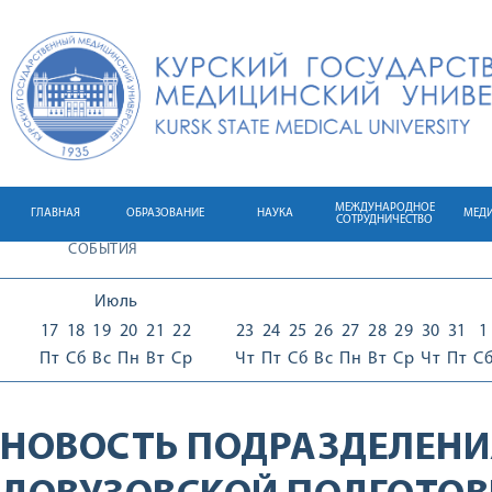
МЕЖДУНАРОДНОЕ
ГЛАВНАЯ
ОБРАЗОВАНИЕ
НАУКА
МЕД
СОТРУДНИЧЕСТВО
СОБЫТИЯ
Июль
17
18
19
20
21
22
23
24
25
26
27
28
29
30
31
1
Пт
Сб
Вс
Пн
Вт
Ср
Чт
Пт
Сб
Вс
Пн
Вт
Ср
Чт
Пт
С
НОВОСТЬ ПОДРАЗДЕЛЕНИ