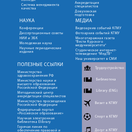
колледж
Аккредитация
Система менеджмента
специалистов
качества
Довузовская
подготовка
НАУКА
МЕДИА
Конференции
Видеоархив событий КГМУ
Диссертационные советы
Фотоархив событий КГМУ
НИИ и ЭБК
Многотиражная газета
"Вести Курского
Молодежная наука
медуниверситета"
Научные периодические
Студенческое интернет-
издания
телевидение "МедТВ"
Наш университет в СМИ
ПОЛЕЗНЫЕ ССЫЛКИ
Трудоустройство
Министерство
здравоохранения РФ
Библиотека
Министерство науки и
высшего образования
Российской Федерации
Library (ENG)
Методический центр
аккредитации специалистов
Министерство просвещения
Визит в КГМУ
Российской Федерации
Федеральный портал
«Российское образование»
Спорт в КГМУ
Научная электронная
библиотека Elibrary
Горячая линия по
Досуг в КГМУ
обеспечению правовой и