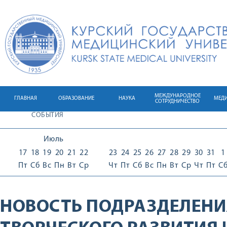
МЕЖДУНАРОДНОЕ
ГЛАВНАЯ
ОБРАЗОВАНИЕ
НАУКА
МЕД
СОТРУДНИЧЕСТВО
СОБЫТИЯ
Июль
17
18
19
20
21
22
23
24
25
26
27
28
29
30
31
1
Пт
Сб
Вс
Пн
Вт
Ср
Чт
Пт
Сб
Вс
Пн
Вт
Ср
Чт
Пт
С
НОВОСТЬ ПОДРАЗДЕЛЕНИ