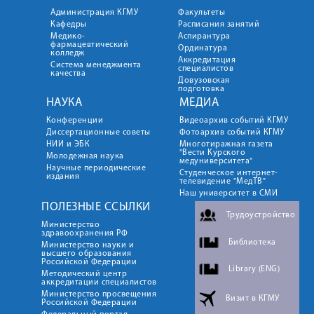
Администрация КГМУ
Факультеты
Кафедры
Расписания занятий
Медико-
Аспирантура
фармацевтический
Ординатура
колледж
Аккредитация
Система менеджмента
специалистов
качества
Довузовская
подготовка
НАУКА
МЕДИА
Конференции
Видеоархив событий КГМУ
Диссертационные советы
Фотоархив событий КГМУ
НИИ и ЭБК
Многотиражная газета
"Вести Курского
Молодежная наука
медуниверситета"
Научные периодические
Студенческое интернет-
издания
телевидение "МедТВ"
Наш университет в СМИ
ПОЛЕЗНЫЕ ССЫЛКИ
Трудоустройство
Министерство
здравоохранения РФ
Библиотека
Министерство науки и
высшего образования
Российской Федерации
Library (ENG)
Методический центр
аккредитации специалистов
Министерство просвещения
Визит в КГМУ
Российской Федерации