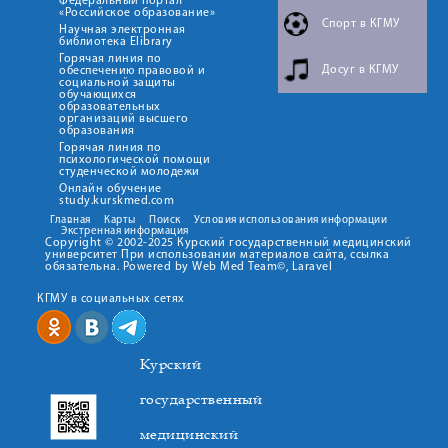
Федеральный портал
«Российское образование»
Спорт в КГМУ
Научная электронная
библиотека Elibrary
Горячая линия по
Досуг в КГМУ
обеспечению правовой и
социальной защиты
обучающихся
образовательных
организаций высшего
образования
Горячая линия по
психологической помощи
студенческой молодежи
Онлайн обучение
study.kurskmed.com
Главная
Карты
Поиск
Условия использования информации
Экстренная информация
Copyright © 2002-2025 Курский государственный медицинский
университет При использовании материалов сайта, ссылка
обязательна. Powered by Web Med Team©, Laravel
КГМУ в социальных сетях
Курский
государственный
медицинский