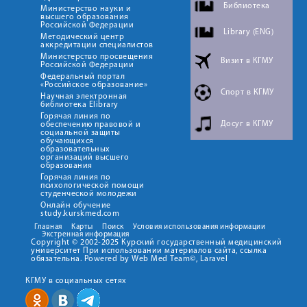
Библиотека
Министерство науки и
высшего образования
Российской Федерации
Library (ENG)
Методический центр
аккредитации специалистов
Министерство просвещения
Визит в КГМУ
Российской Федерации
Федеральный портал
«Российское образование»
Спорт в КГМУ
Научная электронная
библиотека Elibrary
Горячая линия по
Досуг в КГМУ
обеспечению правовой и
социальной защиты
обучающихся
образовательных
организаций высшего
образования
Горячая линия по
психологической помощи
студенческой молодежи
Онлайн обучение
study.kurskmed.com
Главная
Карты
Поиск
Условия использования информации
Экстренная информация
Copyright © 2002-2025 Курский государственный медицинский
университет При использовании материалов сайта, ссылка
обязательна. Powered by Web Med Team©, Laravel
КГМУ в социальных сетях