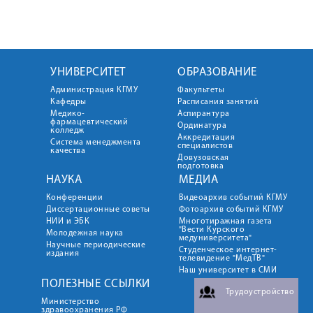
УНИВЕРСИТЕТ
ОБРАЗОВАНИЕ
Администрация КГМУ
Факультеты
Кафедры
Расписания занятий
Медико-
Аспирантура
фармацевтический
Ординатура
колледж
Аккредитация
Система менеджмента
специалистов
качества
Довузовская
подготовка
НАУКА
МЕДИА
Конференции
Видеоархив событий КГМУ
Диссертационные советы
Фотоархив событий КГМУ
НИИ и ЭБК
Многотиражная газета
"Вести Курского
Молодежная наука
медуниверситета"
Научные периодические
Студенческое интернет-
издания
телевидение "МедТВ"
Наш университет в СМИ
ПОЛЕЗНЫЕ ССЫЛКИ
Трудоустройство
Министерство
здравоохранения РФ