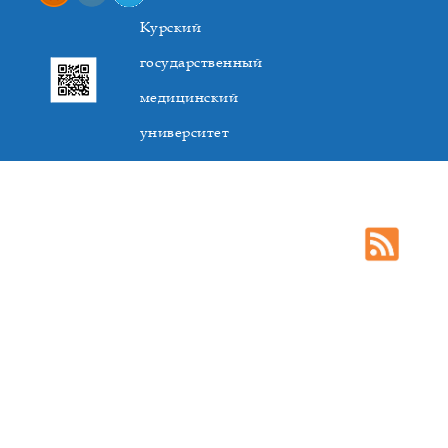
Курский
государственный
медицинский
университет
305041. К.Маркса,3, г. Курск. Тел. +7(4712) 588-137. Факс
+7(4712) 588-137. E-mail: kurskmed@mail.ru