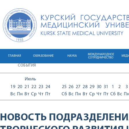
МЕЖДУНАРОДНОЕ
ГЛАВНАЯ
ОБРАЗОВАНИЕ
НАУКА
МЕД
СОТРУДНИЧЕСТВО
СОБЫТИЯ
Июль
19
20
21
22
23
24
25
26
27
28
29
30
31
1
2
3
Вс
Пн
Вт
Ср
Чт
Пт
Сб
Вс
Пн
Вт
Ср
Чт
Пт
Сб
Вс
П
НОВОСТЬ ПОДРАЗДЕЛЕНИ