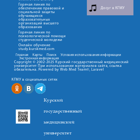
Горячая линия по
Досуг в КГМУ
обеспечению правовой и
социальной защиты
обучающихся
образовательных
организаций высшего
образования
Горячая линия по
психологической помощи
студенческой молодежи
Онлайн обучение
study.kurskmed.com
Главная
Карты
Поиск
Условия использования информации
Экстренная информация
Copyright © 2002-2025 Курский государственный медицинский
университет При использовании материалов сайта, ссылка
обязательна. Powered by Web Med Team©, Laravel
КГМУ в социальных сетях
Курский
государственный
медицинский
университет