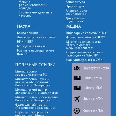
Медико-
Аспирантура
фармацевтический
Ординатура
колледж
Аккредитация
Система менеджмента
специалистов
качества
Довузовская
подготовка
НАУКА
МЕДИА
Конференции
Видеоархив событий КГМУ
Диссертационные советы
Фотоархив событий КГМУ
НИИ и ЭБК
Многотиражная газета
"Вести Курского
Молодежная наука
медуниверситета"
Научные периодические
Студенческое интернет-
издания
телевидение "МедТВ"
Наш университет в СМИ
ПОЛЕЗНЫЕ ССЫЛКИ
Трудоустройство
Министерство
здравоохранения РФ
Библиотека
Министерство науки и
высшего образования
Российской Федерации
Library (ENG)
Методический центр
аккредитации специалистов
Министерство просвещения
Визит в КГМУ
Российской Федерации
Федеральный портал
«Российское образование»
Спорт в КГМУ
Научная электронная
библиотека Elibrary