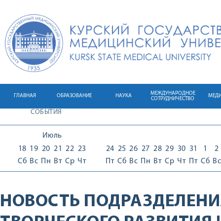
МЕЖДУНАРОДНОЕ
ГЛАВНАЯ
ОБРАЗОВАНИЕ
НАУКА
МЕД
СОТРУДНИЧЕСТВО
СОБЫТИЯ
Июль
18
19
20
21
22
23
24
25
26
27
28
29
30
31
1
2
Сб
Вс
Пн
Вт
Ср
Чт
Пт
Сб
Вс
Пн
Вт
Ср
Чт
Пт
Сб
Вс
НОВОСТЬ ПОДРАЗДЕЛЕНИ