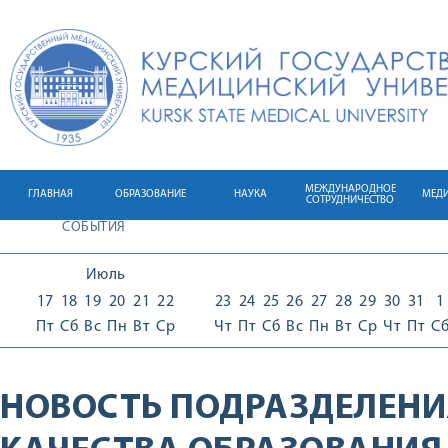
МЕЖДУНАРОДНОЕ
ГЛАВНАЯ
ОБРАЗОВАНИЕ
НАУКА
МЕД
СОТРУДНИЧЕСТВО
СОБЫТИЯ
Июль
17
18
19
20
21
22
23
24
25
26
27
28
29
30
31
1
Пт
Сб
Вс
Пн
Вт
Ср
Чт
Пт
Сб
Вс
Пн
Вт
Ср
Чт
Пт
С
НОВОСТЬ ПОДРАЗДЕЛЕНИ