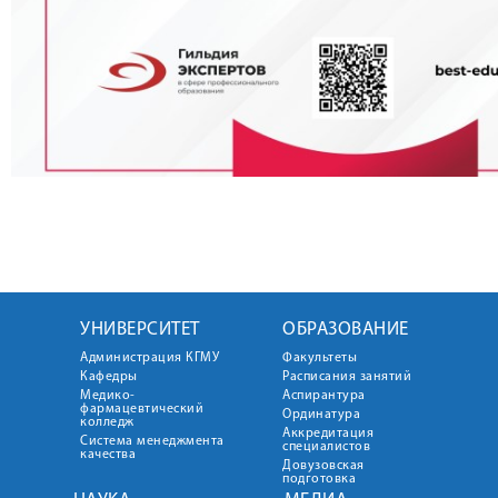
УНИВЕРСИТЕТ
ОБРАЗОВАНИЕ
Администрация КГМУ
Факультеты
Кафедры
Расписания занятий
Медико-
Аспирантура
фармацевтический
Ординатура
колледж
Аккредитация
Система менеджмента
специалистов
качества
Довузовская
подготовка