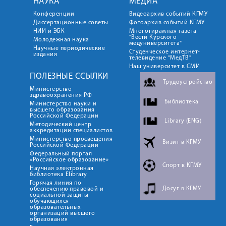
НАУКА
МЕДИА
Конференции
Видеоархив событий КГМУ
Диссертационные советы
Фотоархив событий КГМУ
НИИ и ЭБК
Многотиражная газета
"Вести Курского
Молодежная наука
медуниверситета"
Научные периодические
Студенческое интернет-
издания
телевидение "МедТВ"
Наш университет в СМИ
ПОЛЕЗНЫЕ ССЫЛКИ
Трудоустройство
Министерство
здравоохранения РФ
Библиотека
Министерство науки и
высшего образования
Российской Федерации
Library (ENG)
Методический центр
аккредитации специалистов
Министерство просвещения
Визит в КГМУ
Российской Федерации
Федеральный портал
«Российское образование»
Спорт в КГМУ
Научная электронная
библиотека Elibrary
Горячая линия по
Досуг в КГМУ
обеспечению правовой и
социальной защиты
обучающихся
образовательных
организаций высшего
образования