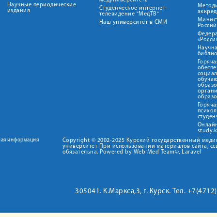
медуниверситета"
Научные периодические
Метод
Студенческое интернет-
издания
аккред
телевидение "МедТВ"
Минис
Наш университет в СМИ
Росси
Федер
«Росси
Научна
библио
Горяча
обеспе
социа
обуча
образ
орган
образ
Горяча
психо
студен
Онлай
study.
ная информация
Copyright © 2002-2025 Курский государственный мед
университет При использовании материалов сайта, сс
обязательна. Powered by Web Med Team©, Laravel
305041. К.Маркса,3, г. Курск. Тел. +7(471