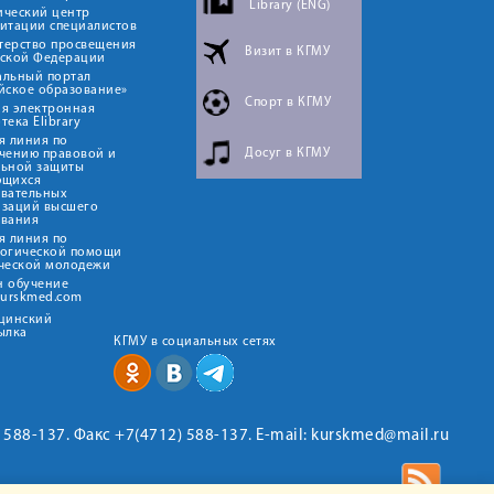
Library (ENG)
ический центр
итации специалистов
терство просвещения
Визит в КГМУ
йской Федерации
альный портал
йское образование»
Спорт в КГМУ
я электронная
тека Elibrary
я линия по
Досуг в КГМУ
чению правовой и
льной защиты
ющихся
овательных
изаций высшего
ования
я линия по
логической помощи
ческой молодежи
н обучение
kurskmed.com
ицинский
ылка
КГМУ в социальных сетях
2) 588-137. Факс +7(4712) 588-137. E-mail: kurskmed@mail.ru