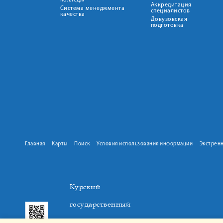
колледж
Аккредитация
Система менеджмента
специалистов
качества
Довузовская
подготовка
Главная
Карты
Поиск
Условия использования информации
Экстрен
Курский
государственный
медицинский