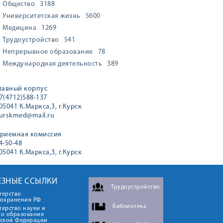
Общество
3188
Университетская жизнь
5600
Медицина
1269
Трудоустройство
541
Непрерывное образование
78
Международная деятельность
389
лавный корпус
7(4712)588-137
05041 К.Маркса,3, г.Курск
urskmed@mail.ru
риемная комиссия
4-50-48
05041 К.Маркса,3, г.Курск
ЕЗНЫЕ ССЫЛКИ
Трудоустройство
терство
оохранения РФ
Библиотека
ерство науки и
го образования
йской Федерации