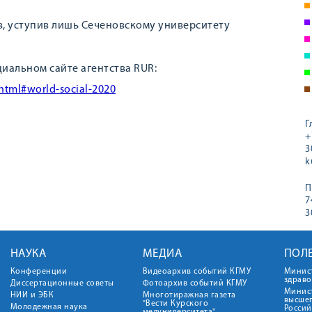
в, уступив лишь Сеченовскому университету
альном сайте агентства RUR:
.html#world-social-2020
Г
+
3
k
П
7
3
НАУКА
МЕДИА
ПОЛ
Конференции
Видеоархив событий КГМУ
Минис
здрав
Диссертационные советы
Фотоархив событий КГМУ
Минист
НИИ и ЭБК
Многотиражная газета
высше
"Вести Курского
Молодежная наука
Росси