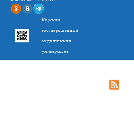
КГМУ в социальных сетях
Курский
государственный
медицинский
университет
305041. К.Маркса,3, г. Курск. Тел. +7(4712) 588-137. Факс
+7(4712) 588-137. E-mail: kurskmed@mail.ru