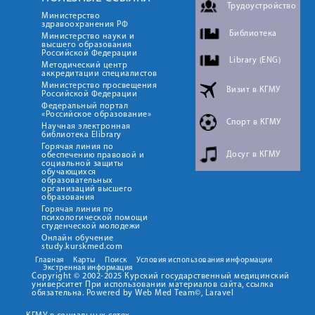
Трудоустройство
Министерство
здравоохранения РФ
Библиотека
Министерство науки и
высшего образования
Российской Федерации
Library (ENG)
Методический центр
аккредитации специалистов
Министерство просвещения
Визит в КГМУ
Российской Федерации
Федеральный портал
«Российское образование»
Спорт в КГМУ
Научная электронная
библиотека Elibrary
Горячая линия по
Досуг в КГМУ
обеспечению правовой и
социальной защиты
обучающихся
образовательных
организаций высшего
образования
Горячая линия по
психологической помощи
студенческой молодежи
Онлайн обучение
study.kurskmed.com
Главная
Карты
Поиск
Условия использования информации
Экстренная информация
Copyright © 2002-2025 Курский государственный медицинский
университет При использовании материалов сайта, ссылка
обязательна. Powered by Web Med Team©, Laravel