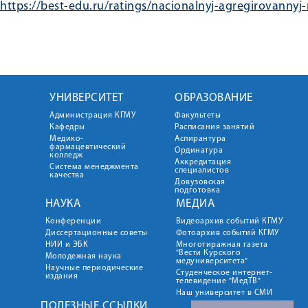
https://best-edu.ru/ratings/nacionalnyj-agregirovannyj-
УНИВЕРСИТЕТ
ОБРАЗОВАНИЕ
Администрация КГМУ
Факультеты
Кафедры
Расписания занятий
Медико-
Аспирантура
фармацевтический
Ординатура
колледж
Аккредитация
Система менеджмента
специалистов
качества
Довузовская
подготовка
НАУКА
МЕДИА
Конференции
Видеоархив событий КГМУ
Диссертационные советы
Фотоархив событий КГМУ
НИИ и ЭБК
Многотиражная газета
"Вести Курского
Молодежная наука
медуниверситета"
Научные периодические
Студенческое интернет-
издания
телевидение "МедТВ"
Наш университет в СМИ
ПОЛЕЗНЫЕ ССЫЛКИ