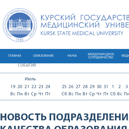
МЕЖДУНАРОДНОЕ
ГЛАВНАЯ
ОБРАЗОВАНИЕ
НАУКА
МЕД
СОТРУДНИЧЕСТВО
СОБЫТИЯ
Июль
19
20
21
22
23
24
25
26
27
28
29
30
31
1
2
3
Вс
Пн
Вт
Ср
Чт
Пт
Сб
Вс
Пн
Вт
Ср
Чт
Пт
Сб
Вс
П
НОВОСТЬ ПОДРАЗДЕЛЕНИ