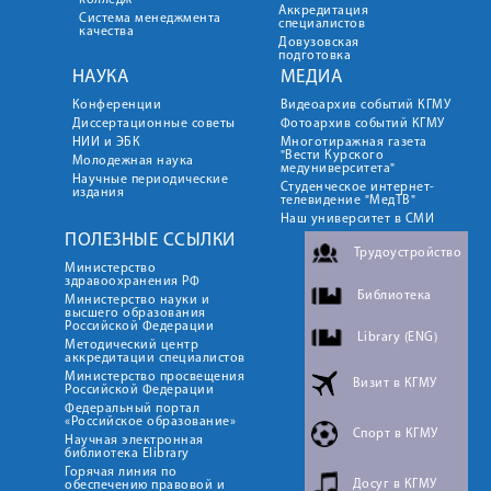
колледж
Аккредитация
Система менеджмента
специалистов
качества
Довузовская
подготовка
НАУКА
МЕДИА
Конференции
Видеоархив событий КГМУ
Диссертационные советы
Фотоархив событий КГМУ
НИИ и ЭБК
Многотиражная газета
"Вести Курского
Молодежная наука
медуниверситета"
Научные периодические
Студенческое интернет-
издания
телевидение "МедТВ"
Наш университет в СМИ
ПОЛЕЗНЫЕ ССЫЛКИ
Трудоустройство
Министерство
здравоохранения РФ
Библиотека
Министерство науки и
высшего образования
Российской Федерации
Library (ENG)
Методический центр
аккредитации специалистов
Министерство просвещения
Визит в КГМУ
Российской Федерации
Федеральный портал
«Российское образование»
Спорт в КГМУ
Научная электронная
библиотека Elibrary
Горячая линия по
Досуг в КГМУ
обеспечению правовой и