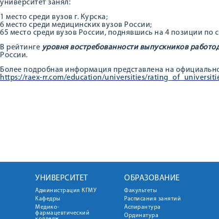
университет занял:
1 место среди вузов г. Курска;
6 место среди медицинских вузов России;
65 место среди вузов России, поднявшись на 4 позиции по
В рейтинге
уровня востребованности выпускников
работо
России.
Более подробная информация представлена на официальном
https://raex-rr.com/education/universities/rating_of_universiti
УНИВЕРСИТЕТ
ОБРАЗОВАНИЕ
Администрация КГМУ
Факультеты
Кафедры
Расписания занятий
Медико-
Аспирантура
фармацевтический
Ординатура