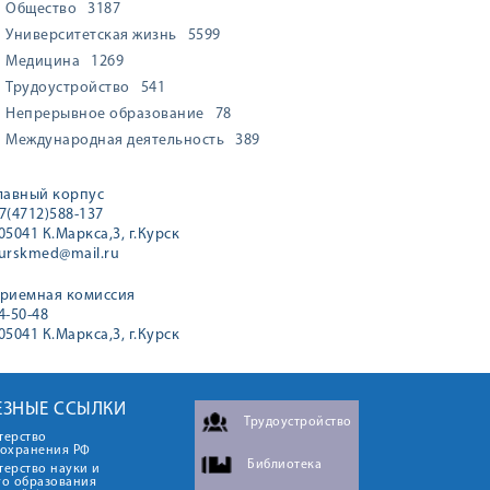
Общество
3187
Университетская жизнь
5599
Медицина
1269
Трудоустройство
541
Непрерывное образование
78
Международная деятельность
389
лавный корпус
7(4712)588-137
05041 К.Маркса,3, г.Курск
urskmed@mail.ru
риемная комиссия
4-50-48
05041 К.Маркса,3, г.Курск
ЕЗНЫЕ ССЫЛКИ
Трудоустройство
терство
оохранения РФ
Библиотека
ерство науки и
го образования