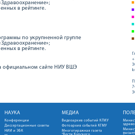
«Здравоохранение»;
ленных в рейтинге.
рограммы по укрупненной группе
«Здравоохранение»;
ленных в рейтинге.
Г
+
3
а официальном сайте НИУ ВШЭ
k
П
7
3
НАУКА
МЕДИА
ПОЛ
Конференции
Видеоархив событий КГМУ
Минис
здрав
Диссертационные советы
Фотоархив событий КГМУ
Минист
НИИ и ЭБК
Многотиражная газета
высше
"Вести Курского