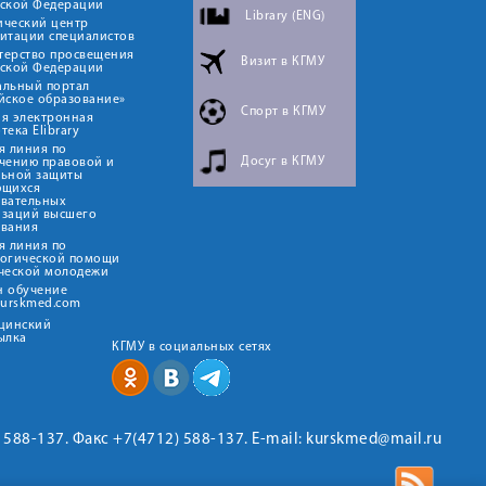
йской Федерации
Library (ENG)
ический центр
итации специалистов
терство просвещения
Визит в КГМУ
йской Федерации
альный портал
йское образование»
Спорт в КГМУ
я электронная
тека Elibrary
я линия по
Досуг в КГМУ
чению правовой и
льной защиты
ющихся
овательных
изаций высшего
ования
я линия по
логической помощи
ческой молодежи
н обучение
kurskmed.com
ицинский
ылка
КГМУ в социальных сетях
2) 588-137. Факс +7(4712) 588-137. E-mail: kurskmed@mail.ru