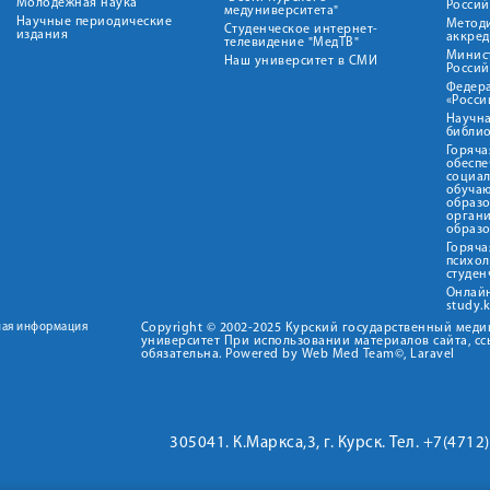
Молодежная наука
Росси
медуниверситета"
Научные периодические
Метод
Студенческое интернет-
издания
аккред
телевидение "МедТВ"
Минис
Наш университет в СМИ
Росси
Федер
«Росси
Научна
библио
Горяча
обеспе
социа
обуча
образ
орган
образ
Горяча
психо
студен
Онлай
study.
ная информация
Copyright © 2002-2025 Курский государственный мед
университет При использовании материалов сайта, сс
обязательна. Powered by Web Med Team©, Laravel
305041. К.Маркса,3, г. Курск. Тел. +7(471