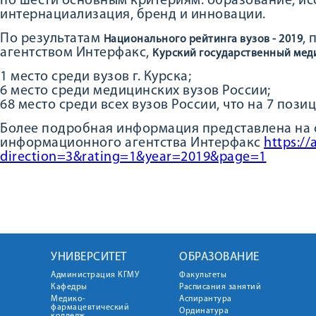
по шести основным критериям: образование, ис
интернациализация, бренд и инновации.
По результатам
,
Национального рейтинга вузов - 2019
агентством Интерфакс,
Курский государственный мед
1 место среди вузов г. Курска;
6 место среди медицинских вузов России;
68 место среди всех вузов России, что на 7 позиц
Более подробная информация представлена на
информационного агентства Интерфакс
https://
direction=3&rating=1&year=2019&page=1
УНИВЕРСИТЕТ
ОБРАЗОВАНИЕ
Администрация КГМУ
Факультеты
Кафедры
Расписания занятий
Медико-
Аспирантура
фармацевтический
Ординатура