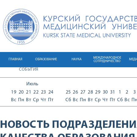
МЕЖДУНАРОДНОЕ
ГЛАВНАЯ
ОБРАЗОВАНИЕ
НАУКА
МЕД
СОТРУДНИЧЕСТВО
СОБЫТИЯ
Июль
19
20
21
22
23
24
25
26
27
28
29
30
31
1
2
3
Вс
Пн
Вт
Ср
Чт
Пт
Сб
Вс
Пн
Вт
Ср
Чт
Пт
Сб
Вс
П
НОВОСТЬ ПОДРАЗДЕЛЕНИ