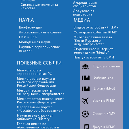
колледж
Аккредитация
Система менеджмента
специалистов
качества
Довузовская
подготовка
НАУКА
МЕДИА
Конференции
Видеоархив событий КГМУ
Диссертационные советы
Фотоархив событий КГМУ
НИИ и ЭБК
Многотиражная газета
"Вести Курского
Молодежная наука
медуниверситета"
Научные периодические
Студенческое интернет-
издания
телевидение "МедТВ"
Наш университет в СМИ
ПОЛЕЗНЫЕ ССЫЛКИ
Трудоустройство
Министерство
здравоохранения РФ
Библиотека
Министерство науки и
высшего образования
Российской Федерации
Library (ENG)
Методический центр
аккредитации специалистов
Министерство просвещения
Визит в КГМУ
Российской Федерации
Федеральный портал
«Российское образование»
Спорт в КГМУ
Научная электронная
библиотека Elibrary
Горячая линия по
Досуг в КГМУ
обеспечению правовой и