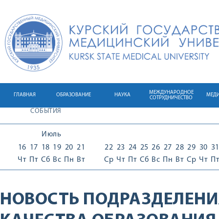
МЕЖДУНАРОДНОЕ
ГЛАВНАЯ
ОБРАЗОВАНИЕ
НАУКА
МЕД
СОТРУДНИЧЕСТВО
СОБЫТИЯ
Июль
16
17
18
19
20
21
22
23
24
25
26
27
28
29
30
3
Чт
Пт
Сб
Вс
Пн
Вт
Ср
Чт
Пт
Сб
Вс
Пн
Вт
Ср
Чт
П
НОВОСТЬ ПОДРАЗДЕЛЕНИ