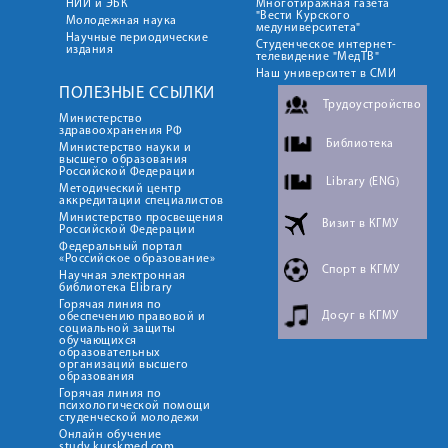
НИИ и ЭБК
Многотиражная газета
"Вести Курского
Молодежная наука
медуниверситета"
Научные периодические
Студенческое интернет-
издания
телевидение "МедТВ"
Наш университет в СМИ
ПОЛЕЗНЫЕ ССЫЛКИ
Трудоустройство
Министерство
здравоохранения РФ
Библиотека
Министерство науки и
высшего образования
Российской Федерации
Library (ENG)
Методический центр
аккредитации специалистов
Министерство просвещения
Визит в КГМУ
Российской Федерации
Федеральный портал
«Российское образование»
Спорт в КГМУ
Научная электронная
библиотека Elibrary
Горячая линия по
Досуг в КГМУ
обеспечению правовой и
социальной защиты
обучающихся
образовательных
организаций высшего
образования
Горячая линия по
психологической помощи
студенческой молодежи
Онлайн обучение
study.kurskmed.com