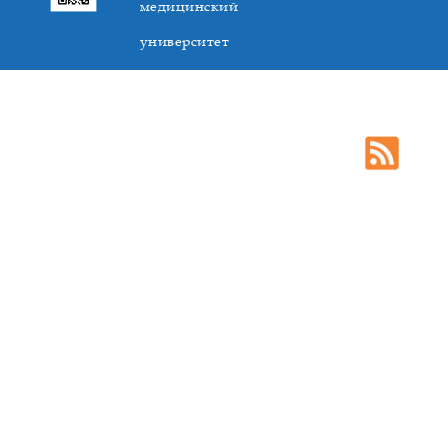
медицинский
университет
305041. К.Маркса,3, г. Курск. Тел. +7(4712) 588-137. Факс
+7(4712) 588-137. E-mail: kurskmed@mail.ru