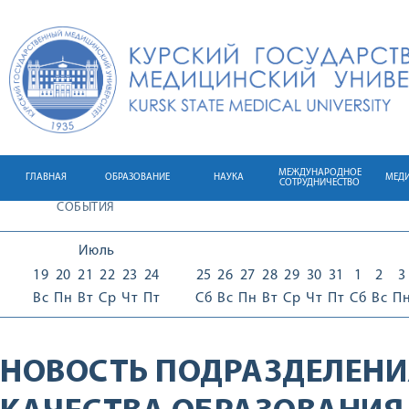
МЕЖДУНАРОДНОЕ
ГЛАВНАЯ
ОБРАЗОВАНИЕ
НАУКА
МЕД
СОТРУДНИЧЕСТВО
СОБЫТИЯ
Июль
19
20
21
22
23
24
25
26
27
28
29
30
31
1
2
3
Вс
Пн
Вт
Ср
Чт
Пт
Сб
Вс
Пн
Вт
Ср
Чт
Пт
Сб
Вс
П
НОВОСТЬ ПОДРАЗДЕЛЕНИ