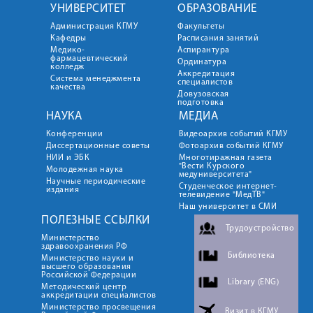
УНИВЕРСИТЕТ
ОБРАЗОВАНИЕ
Администрация КГМУ
Факультеты
Кафедры
Расписания занятий
Медико-
Аспирантура
фармацевтический
Ординатура
колледж
Аккредитация
Система менеджмента
специалистов
качества
Довузовская
подготовка
НАУКА
МЕДИА
Конференции
Видеоархив событий КГМУ
Диссертационные советы
Фотоархив событий КГМУ
НИИ и ЭБК
Многотиражная газета
"Вести Курского
Молодежная наука
медуниверситета"
Научные периодические
Студенческое интернет-
издания
телевидение "МедТВ"
Наш университет в СМИ
ПОЛЕЗНЫЕ ССЫЛКИ
Трудоустройство
Министерство
здравоохранения РФ
Библиотека
Министерство науки и
высшего образования
Российской Федерации
Library (ENG)
Методический центр
аккредитации специалистов
Министерство просвещения
Визит в КГМУ