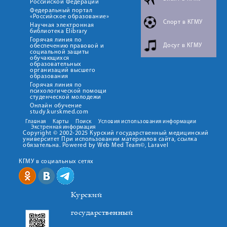
Российской Федерации
Федеральный портал
«Российское образование»
Спорт в КГМУ
Научная электронная
библиотека Elibrary
Горячая линия по
Досуг в КГМУ
обеспечению правовой и
социальной защиты
обучающихся
образовательных
организаций высшего
образования
Горячая линия по
психологической помощи
студенческой молодежи
Онлайн обучение
study.kurskmed.com
Главная
Карты
Поиск
Условия использования информации
Экстренная информация
Copyright © 2002-2025 Курский государственный медицинский
университет При использовании материалов сайта, ссылка
обязательна. Powered by Web Med Team©, Laravel
КГМУ в социальных сетях
Курский
государственный