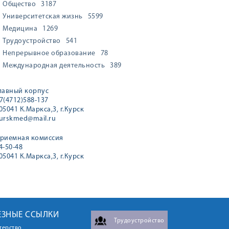
Общество
3187
Университетская жизнь
5599
Медицина
1269
Трудоустройство
541
Непрерывное образование
78
Международная деятельность
389
лавный корпус
7(4712)588-137
05041 К.Маркса,3, г.Курск
urskmed@mail.ru
риемная комиссия
4-50-48
05041 К.Маркса,3, г.Курск
ЕЗНЫЕ ССЫЛКИ
Трудоустройство
терство