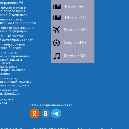
оохранения РФ
Библиотека
ерство науки и
го образования
йской Федерации
Library (ENG)
ический центр
итации специалистов
терство просвещения
Визит в КГМУ
йской Федерации
альный портал
йское образование»
Спорт в КГМУ
я электронная
тека Elibrary
я линия по
Досуг в КГМУ
чению правовой и
льной защиты
ющихся
овательных
изаций высшего
ования
я линия по
логической помощи
ческой молодежи
н обучение
kurskmed.com
ицинский
ылка
КГМУ в социальных сетях