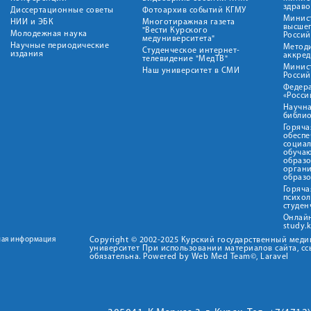
здрав
Диссертационные советы
Фотоархив событий КГМУ
Минист
НИИ и ЭБК
Многотиражная газета
высше
"Вести Курского
Молодежная наука
Росси
медуниверситета"
Научные периодические
Метод
Студенческое интернет-
издания
аккред
телевидение "МедТВ"
Минис
Наш университет в СМИ
Росси
Федер
«Росси
Научна
библио
Горяча
обеспе
социа
обуча
образ
орган
образ
Горяча
психо
студен
Онлай
study.
ная информация
Copyright © 2002-2025 Курский государственный мед
университет При использовании материалов сайта, сс
обязательна. Powered by Web Med Team©, Laravel