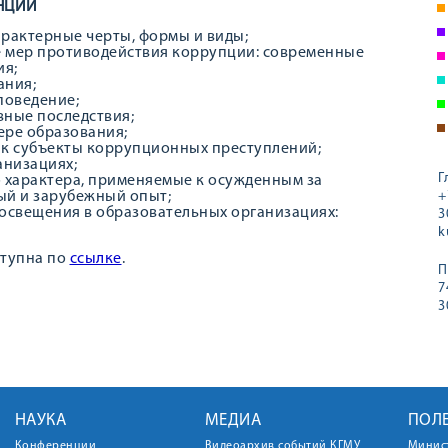
НЦИИ
арактерные черты, формы и виды;
 мер противодействия коррупции: современные
ия;
ания;
поведение;
вные последствия;
ере образования;
ак субъекты коррупционных преступлений;
анизациях;
Г
 характера, применяемые к осужденным за
ый и зарубежный опыт;
+
свещения в образовательных организациях:
3
k
ступна по
ссылке
.
П
7
3
НАУКА
МЕДИА
ПОЛ
Конференции
Видеоархив событий КГМУ
Минис