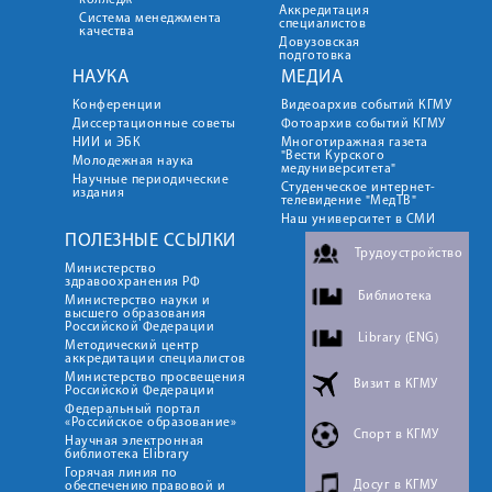
колледж
Аккредитация
Система менеджмента
специалистов
качества
Довузовская
подготовка
НАУКА
МЕДИА
Конференции
Видеоархив событий КГМУ
Диссертационные советы
Фотоархив событий КГМУ
НИИ и ЭБК
Многотиражная газета
"Вести Курского
Молодежная наука
медуниверситета"
Научные периодические
Студенческое интернет-
издания
телевидение "МедТВ"
Наш университет в СМИ
ПОЛЕЗНЫЕ ССЫЛКИ
Трудоустройство
Министерство
здравоохранения РФ
Библиотека
Министерство науки и
высшего образования
Российской Федерации
Library (ENG)
Методический центр
аккредитации специалистов
Министерство просвещения
Визит в КГМУ
Российской Федерации
Федеральный портал
«Российское образование»
Спорт в КГМУ
Научная электронная
библиотека Elibrary
Горячая линия по
Досуг в КГМУ
обеспечению правовой и