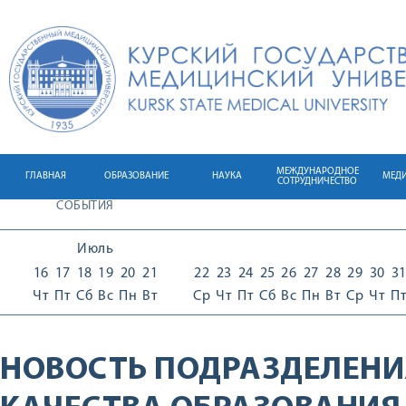
МЕЖДУНАРОДНОЕ
ГЛАВНАЯ
ОБРАЗОВАНИЕ
НАУКА
МЕД
СОТРУДНИЧЕСТВО
СОБЫТИЯ
Июль
16
17
18
19
20
21
22
23
24
25
26
27
28
29
30
3
Чт
Пт
Сб
Вс
Пн
Вт
Ср
Чт
Пт
Сб
Вс
Пн
Вт
Ср
Чт
П
НОВОСТЬ ПОДРАЗДЕЛЕНИ