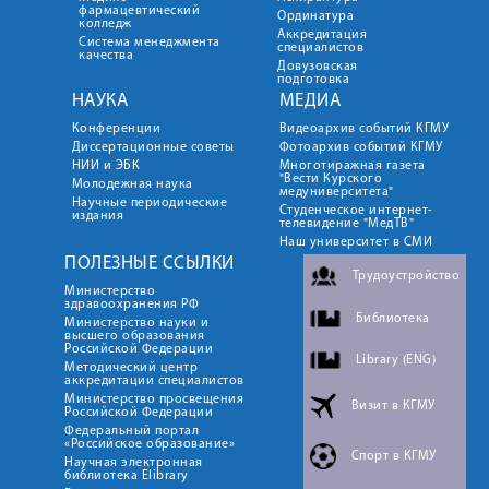
фармацевтический
Ординатура
колледж
Аккредитация
Система менеджмента
специалистов
качества
Довузовская
подготовка
НАУКА
МЕДИА
Конференции
Видеоархив событий КГМУ
Диссертационные советы
Фотоархив событий КГМУ
НИИ и ЭБК
Многотиражная газета
"Вести Курского
Молодежная наука
медуниверситета"
Научные периодические
Студенческое интернет-
издания
телевидение "МедТВ"
Наш университет в СМИ
ПОЛЕЗНЫЕ ССЫЛКИ
Трудоустройство
Министерство
здравоохранения РФ
Библиотека
Министерство науки и
высшего образования
Российской Федерации
Library (ENG)
Методический центр
аккредитации специалистов
Министерство просвещения
Визит в КГМУ
Российской Федерации
Федеральный портал
«Российское образование»
Спорт в КГМУ
Научная электронная
библиотека Elibrary