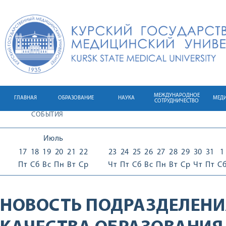
МЕЖДУНАРОДНОЕ
ГЛАВНАЯ
ОБРАЗОВАНИЕ
НАУКА
МЕД
СОТРУДНИЧЕСТВО
СОБЫТИЯ
Июль
17
18
19
20
21
22
23
24
25
26
27
28
29
30
31
1
Пт
Сб
Вс
Пн
Вт
Ср
Чт
Пт
Сб
Вс
Пн
Вт
Ср
Чт
Пт
С
НОВОСТЬ ПОДРАЗДЕЛЕНИ