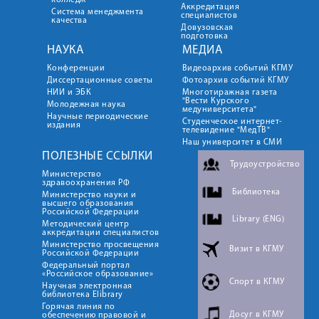
колледж
Аккредитация
Система менеджмента
специалистов
качества
Довузовская
подготовка
НАУКА
МЕДИА
Конференции
Видеоархив событий КГМУ
Диссертационные советы
Фотоархив событий КГМУ
НИИ и ЭБК
Многотиражная газета
"Вести Курского
Молодежная наука
медуниверситета"
Научные периодические
Студенческое интернет-
издания
телевидение "МедТВ"
Наш университет в СМИ
ПОЛЕЗНЫЕ ССЫЛКИ
Трудоустройство
Министерство
здравоохранения РФ
Библиотека
Министерство науки и
высшего образования
Российской Федерации
Library (ENG)
Методический центр
аккредитации специалистов
Министерство просвещения
Визит в КГМУ
Российской Федерации
Федеральный портал
«Российское образование»
Спорт в КГМУ
Научная электронная
библиотека Elibrary
Горячая линия по
Досуг в КГМУ
обеспечению правовой и