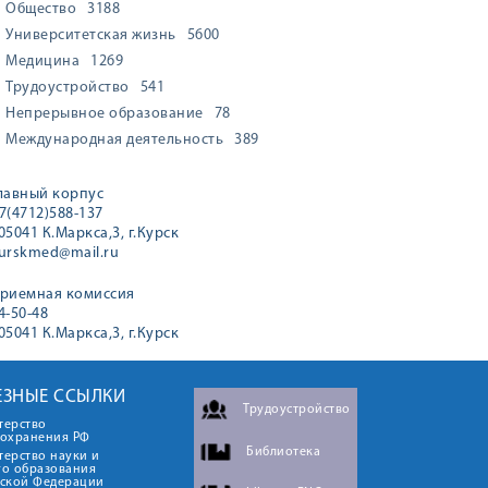
Общество
3188
Университетская жизнь
5600
Медицина
1269
Трудоустройство
541
Непрерывное образование
78
Международная деятельность
389
лавный корпус
7(4712)588-137
05041 К.Маркса,3, г.Курск
urskmed@mail.ru
риемная комиссия
4-50-48
05041 К.Маркса,3, г.Курск
ЕЗНЫЕ ССЫЛКИ
Трудоустройство
терство
оохранения РФ
Библиотека
ерство науки и
го образования
йской Федерации