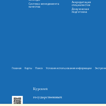
колледж
Аккредитация
Система менеджмента
специалистов
качества
Довузовская
подготовка
Главная
Карты
Поиск
Условия использования информации
Экстрен
Курский
государственный
медицинский