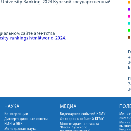
University Ranking-2024 Курский государственный
иальном сайте агентства
rsity-rankings.html#world-2024
.
Г
+
3
k
П
7
3
НАУКА
МЕДИА
ПОЛ
Конференции
Видеоархив событий КГМУ
Минис
здрав
Диссертационные советы
Фотоархив событий КГМУ
Минист
НИИ и ЭБК
Многотиражная газета
высше
"Вести Курского
Молодежная наука
Росси