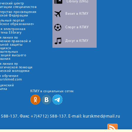
Library (ENG)
ический центр
итации специалистов
терство просвещения
Визит в КГМУ
йской Федерации
альный портал
йское образование»
Спорт в КГМУ
я электронная
тека Elibrary
я линия по
Досуг в КГМУ
чению правовой и
льной защиты
ющихся
овательных
изаций высшего
ования
я линия по
логической помощи
ческой молодежи
н обучение
kurskmed.com
ицинский
ылка
КГМУ в социальных сетях
2) 588-137. Факс +7(4712) 588-137. E-mail: kurskmed@mail.ru