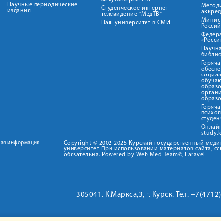
медуниверситета"
Научные периодические
Метод
Студенческое интернет-
издания
аккред
телевидение "МедТВ"
Минис
Наш университет в СМИ
Росси
Федер
«Росси
Научна
библио
Горяча
обеспе
социа
обуча
образ
орган
образ
Горяча
психо
студен
Онлай
study.
ная информация
Copyright © 2002-2025 Курский государственный мед
университет При использовании материалов сайта, сс
обязательна. Powered by Web Med Team©, Laravel
305041. К.Маркса,3, г. Курск. Тел. +7(471