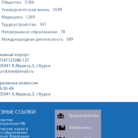
Общество
3186
Университетская жизнь
5599
Медицина
1269
Трудоустройство
541
Непрерывное образование
78
Международная деятельность
389
лавный корпус
7(4712)588-137
05041 К.Маркса,3, г.Курск
urskmed@mail.ru
риемная комиссия
4-50-48
05041 К.Маркса,3, г.Курск
ЕЗНЫЕ ССЫЛКИ
Трудоустройство
терство
оохранения РФ
Библиотека
ерство науки и
го образования
йской Федерации