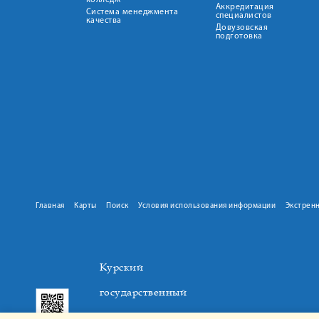
колледж
Аккредитация
Система менеджмента
специалистов
качества
Довузовская
подготовка
Главная
Карты
Поиск
Условия использования информации
Экстрен
Курский
государственный
медицинский