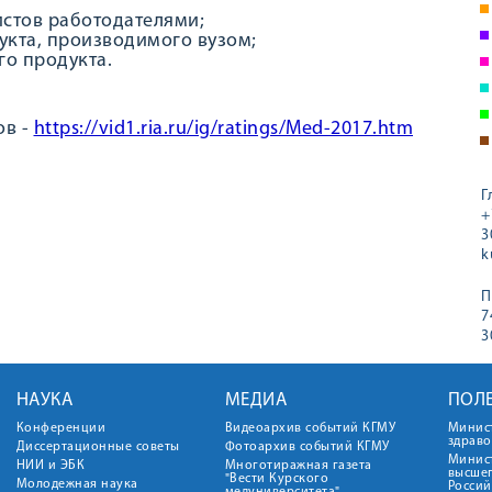
стов работодателями;
кта, производимого вузом;
го продукта.
ов -
https://vid1.ria.ru/ig/ratings/Med-2017.htm
Г
+
3
k
П
7
3
НАУКА
МЕДИА
ПОЛ
Конференции
Видеоархив событий КГМУ
Минис
здрав
Диссертационные советы
Фотоархив событий КГМУ
Минист
НИИ и ЭБК
Многотиражная газета
высше
"Вести Курского
Молодежная наука
Росси