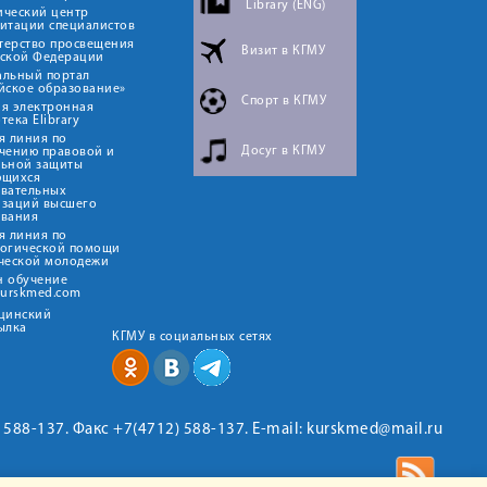
Library (ENG)
ический центр
итации специалистов
терство просвещения
Визит в КГМУ
йской Федерации
альный портал
йское образование»
Спорт в КГМУ
я электронная
тека Elibrary
я линия по
Досуг в КГМУ
чению правовой и
льной защиты
ющихся
овательных
изаций высшего
ования
я линия по
логической помощи
ческой молодежи
н обучение
kurskmed.com
ицинский
ылка
КГМУ в социальных сетях
2) 588-137. Факс +7(4712) 588-137. E-mail: kurskmed@mail.ru