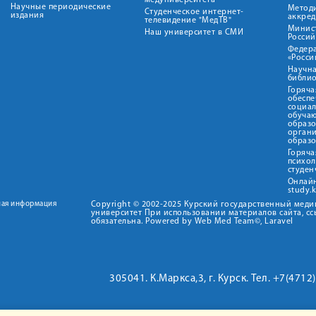
медуниверситета"
Научные периодические
Метод
Студенческое интернет-
издания
аккред
телевидение "МедТВ"
Минис
Наш университет в СМИ
Росси
Федер
«Росси
Научна
библио
Горяча
обеспе
социа
обуча
образ
орган
образ
Горяча
психо
студен
Онлай
study.
ная информация
Copyright © 2002-2025 Курский государственный мед
университет При использовании материалов сайта, сс
обязательна. Powered by Web Med Team©, Laravel
305041. К.Маркса,3, г. Курск. Тел. +7(471