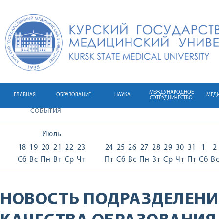
МЕЖДУНАРОДНОЕ
ГЛАВНАЯ
ОБРАЗОВАНИЕ
НАУКА
МЕД
СОТРУДНИЧЕСТВО
СОБЫТИЯ
Июль
18
19
20
21
22
23
24
25
26
27
28
29
30
31
1
2
Сб
Вс
Пн
Вт
Ср
Чт
Пт
Сб
Вс
Пн
Вт
Ср
Чт
Пт
Сб
Вс
НОВОСТЬ ПОДРАЗДЕЛЕНИ