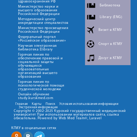
здравоохранения РФ
Библиотека
Министерство науки и
высшего образования
Российской Федерации
Library (ENG)
Методический центр
аккредитации специалистов
Министерство просвещения
Визит в КГМУ
Российской Федерации
Федеральный портал
«Российское образование»
Спорт в КГМУ
Научная электронная
библиотека Elibrary
Горячая линия по
Досуг в КГМУ
обеспечению правовой и
социальной защиты
обучающихся
образовательных
организаций высшего
образования
Горячая линия по
психологической помощи
студенческой молодежи
Онлайн обучение
study.kurskmed.com
Главная
Карты
Поиск
Условия использования информации
Экстренная информация
Copyright © 2002-2025 Курский государственный медицинский
университет При использовании материалов сайта, ссылка
обязательна. Powered by Web Med Team©, Laravel
КГМУ в социальных сетях