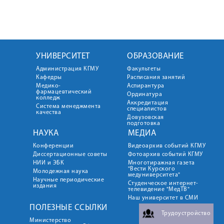
УНИВЕРСИТЕТ
ОБРАЗОВАНИЕ
Администрация КГМУ
Факультеты
Кафедры
Расписания занятий
Медико-
Аспирантура
фармацевтический
Ординатура
колледж
Аккредитация
Система менеджмента
специалистов
качества
Довузовская
подготовка
НАУКА
МЕДИА
Конференции
Видеоархив событий КГМУ
Диссертационные советы
Фотоархив событий КГМУ
НИИ и ЭБК
Многотиражная газета
"Вести Курского
Молодежная наука
медуниверситета"
Научные периодические
Студенческое интернет-
издания
телевидение "МедТВ"
Наш университет в СМИ
ПОЛЕЗНЫЕ ССЫЛКИ
Трудоустройство
Министерство