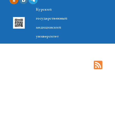
Курский
государственный
медицинский
университет
305041. К.Маркса,3, г. Курск. Тел. +7(4712) 588-137. Факс
+7(4712) 588-137. E-mail: kurskmed@mail.ru