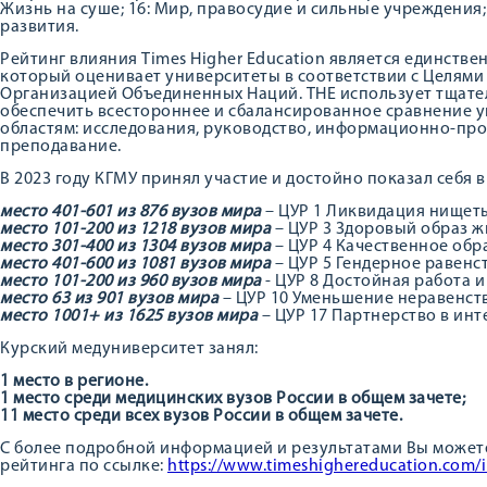
Жизнь на суше; 16: Мир, правосудие и сильные учреждения;
развития.
Рейтинг влияния Times Higher Education является единств
который оценивает университеты в соответствии с Целями
Организацией Объединенных Наций. THE использует тщате
обеспечить всестороннее и сбалансированное сравнение 
областям: исследования, руководство, информационно-про
преподавание.
В 2023 году КГМУ принял участие и достойно показал себя в
место 401-601 из 876 вузов мира
– ЦУР 1 Ликвидация нищет
место 101-200 из 1218 вузов мира
– ЦУР 3 Здоровый образ ж
место 301-400 из 1304 вузов мира
– ЦУР 4 Качественное обр
место 401-600 из 1081 вузов мира
– ЦУР 5 Гендерное равенст
место 101-200 из 960 вузов мира
- ЦУР 8 Достойная работа и
место 63 из 901 вузов мира
– ЦУР 10 Уменьшение неравенст
место 1001+ из 1625 вузов мира
– ЦУР 17 Партнерство в инт
Курский медуниверситет занял:
1 место в регионе.
1 место среди медицинских вузов России в общем зачете;
11 место среди всех вузов России в общем зачете.
С более подробной информацией и результатами Вы может
рейтинга по ссылке:
https://www.timeshighereducation.com/