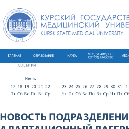
МЕЖДУНАРОДНОЕ
ГЛАВНАЯ
ОБРАЗОВАНИЕ
НАУКА
МЕД
СОТРУДНИЧЕСТВО
СОБЫТИЯ
Июль
17
18
19
20
21
22
23
24
25
26
27
28
29
30
31
1
Пт
Сб
Вс
Пн
Вт
Ср
Чт
Пт
Сб
Вс
Пн
Вт
Ср
Чт
Пт
С
НОВОСТЬ ПОДРАЗДЕЛЕНИ