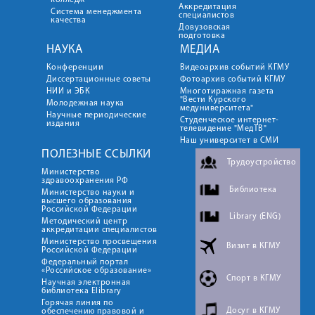
колледж
Аккредитация
Система менеджмента
специалистов
качества
Довузовская
подготовка
НАУКА
МЕДИА
Конференции
Видеоархив событий КГМУ
Диссертационные советы
Фотоархив событий КГМУ
НИИ и ЭБК
Многотиражная газета
"Вести Курского
Молодежная наука
медуниверситета"
Научные периодические
Студенческое интернет-
издания
телевидение "МедТВ"
Наш университет в СМИ
ПОЛЕЗНЫЕ ССЫЛКИ
Трудоустройство
Министерство
здравоохранения РФ
Библиотека
Министерство науки и
высшего образования
Российской Федерации
Library (ENG)
Методический центр
аккредитации специалистов
Министерство просвещения
Визит в КГМУ
Российской Федерации
Федеральный портал
«Российское образование»
Спорт в КГМУ
Научная электронная
библиотека Elibrary
Горячая линия по
Досуг в КГМУ
обеспечению правовой и