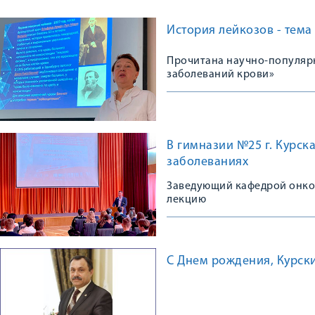
История лейкозов - тема
Прочитана научно-популярн
заболеваний крови»
В гимназии №25 г. Курск
заболеваниях
Заведующий кафедрой онко
лекцию
С Днем рождения, Курск