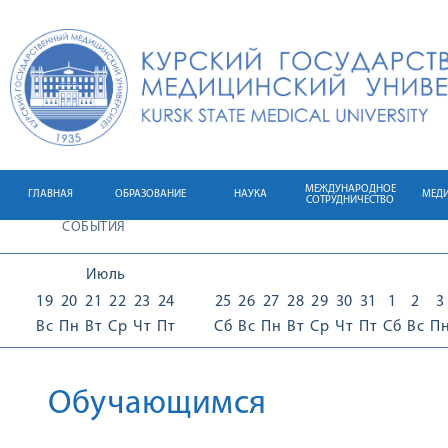
МЕЖДУНАРОДНОЕ
ГЛАВНАЯ
ОБРАЗОВАНИЕ
НАУКА
МЕД
СОТРУДНИЧЕСТВО
СОБЫТИЯ
Июль
19
20
21
22
23
24
25
26
27
28
29
30
31
1
2
3
Вс
Пн
Вт
Ср
Чт
Пт
Сб
Вс
Пн
Вт
Ср
Чт
Пт
Сб
Вс
П
Обучающимся