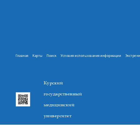
Главная
Карты
Поиск
Условия использования информации
Экстрен
Курский
государственный
медицинский
университет