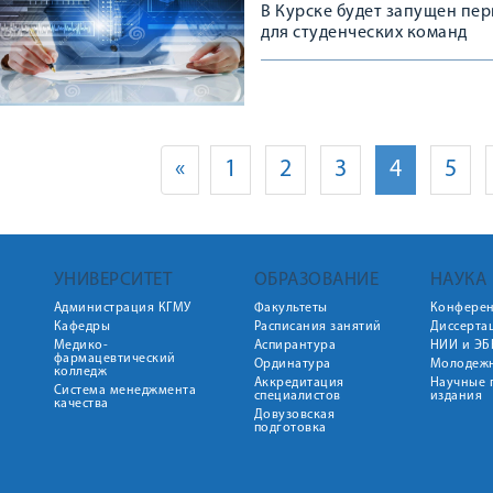
В Курске будет запущен пе
для студенческих команд
«
1
2
3
4
5
УНИВЕРСИТЕТ
ОБРАЗОВАНИЕ
НАУКА
Администрация КГМУ
Факультеты
Конфере
Кафедры
Расписания занятий
Диссерта
Медико-
Аспирантура
НИИ и ЭБ
фармацевтический
Ординатура
Молодежн
колледж
Аккредитация
Научные 
Система менеджмента
специалистов
издания
качества
Довузовская
подготовка