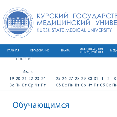
МЕЖДУНАРОДНОЕ
ГЛАВНАЯ
ОБРАЗОВАНИЕ
НАУКА
МЕД
СОТРУДНИЧЕСТВО
СОБЫТИЯ
Июль
19
20
21
22
23
24
25
26
27
28
29
30
31
1
2
3
Вс
Пн
Вт
Ср
Чт
Пт
Сб
Вс
Пн
Вт
Ср
Чт
Пт
Сб
Вс
П
Обучающимся