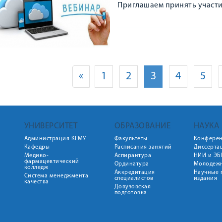
Приглашаем принять участи
«
1
2
3
4
5
УНИВЕРСИТЕТ
ОБРАЗОВАНИЕ
НАУКА
Администрация КГМУ
Факультеты
Конфере
Кафедры
Расписания занятий
Диссерта
Медико-
Аспирантура
НИИ и ЭБ
фармацевтический
Ординатура
Молодежн
колледж
Аккредитация
Научные 
Система менеджмента
специалистов
издания
качества
Довузовская
подготовка