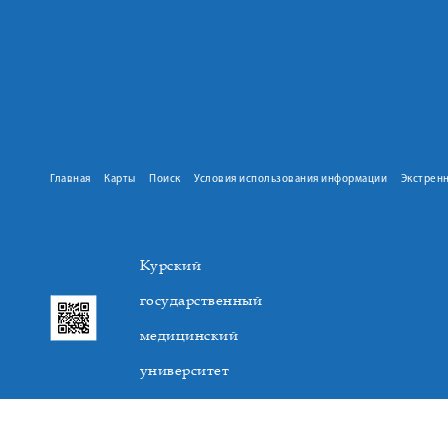
Главная
Карты
Поиск
Условия использования информации
Экстрен
Курский
государственный
медицинский
университет