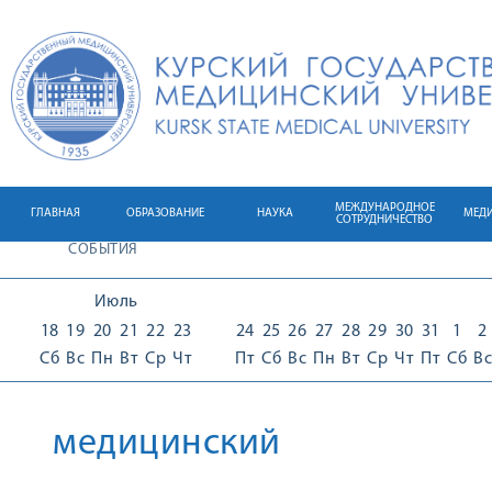
МЕЖДУНАРОДНОЕ
ГЛАВНАЯ
ОБРАЗОВАНИЕ
НАУКА
МЕД
СОТРУДНИЧЕСТВО
СОБЫТИЯ
Июль
18
19
20
21
22
23
24
25
26
27
28
29
30
31
1
2
Сб
Вс
Пн
Вт
Ср
Чт
Пт
Сб
Вс
Пн
Вт
Ср
Чт
Пт
Сб
Вс
медицинский