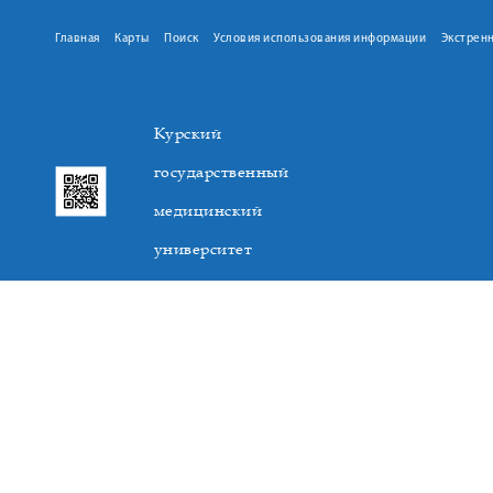
Главная
Карты
Поиск
Условия использования информации
Экстрен
Курский
государственный
медицинский
университет