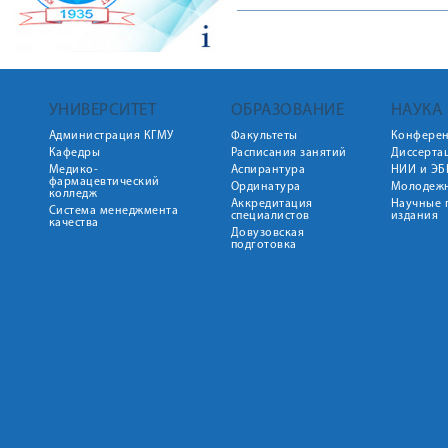
УНИВЕРСИТЕТ
ОБРАЗОВАНИЕ
НАУКА
Администрация КГМУ
Факультеты
Конфере
Кафедры
Расписания занятий
Диссерта
Медико-
Аспирантура
НИИ и ЭБ
фармацевтический
Ординатура
Молодежн
колледж
Аккредитация
Научные 
Система менеджмента
специалистов
издания
качества
Довузовская
подготовка