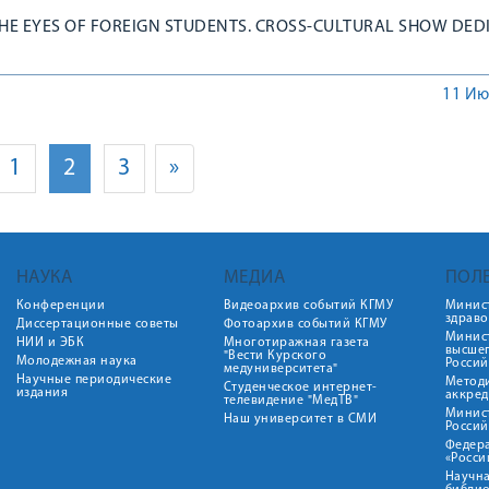
HE EYES OF FOREIGN STUDENTS. CROSS-CULTURAL SHOW DED
11 Ию
1
2
3
»
НАУКА
МЕДИА
ПОЛ
Конференции
Видеоархив событий КГМУ
Минис
здрав
Диссертационные советы
Фотоархив событий КГМУ
Минист
НИИ и ЭБК
Многотиражная газета
высше
"Вести Курского
Молодежная наука
Росси
медуниверситета"
Научные периодические
Метод
Студенческое интернет-
издания
аккред
телевидение "МедТВ"
Минис
Наш университет в СМИ
Росси
Федер
«Росси
Научна