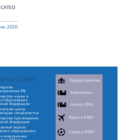
ICATED
нь 2020
ЕЗНЫЕ ССЫЛКИ
Трудоустройство
терство
оохранения РФ
Библиотека
ерство науки и
го образования
йской Федерации
Library (ENG)
ический центр
итации специалистов
Визит в КГМУ
терство просвещения
йской Федерации
альный портал
йское образование»
Спорт в КГМУ
я электронная