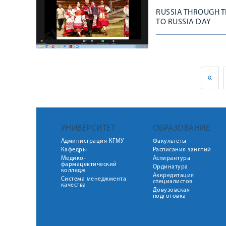
RUSSIA THROUGH T
TO RUSSIA DAY
«
УНИВЕРСИТЕТ
ОБРАЗОВАНИЕ
Администрация КГМУ
Факультеты
Кафедры
Расписания занятий
Медико-
Аспирантура
фармацевтический
Ординатура
колледж
Аккредитация
Система менеджмента
специалистов
качества
Довузовская
подготовка