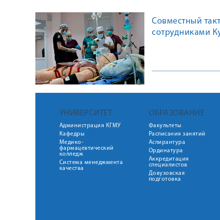
Совместный так
сотрудниками Ку
Амурской госуд
УНИВЕРСИТЕТ
ОБРАЗОВАНИЕ
Администрация КГМУ
Факультеты
Кафедры
Расписания занятий
Медико-
Аспирантура
фармацевтический
Ординатура
колледж
Аккредитация
Система менеджмента
специалистов
качества
Довузовская
подготовка