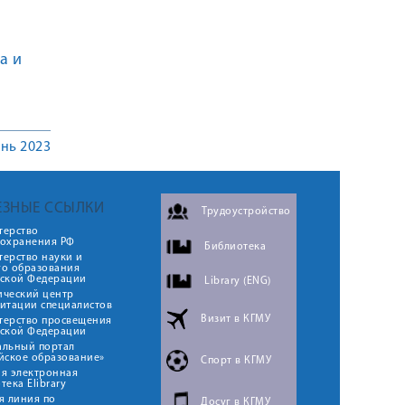
а и
нь 2023
ЕЗНЫЕ ССЫЛКИ
Трудоустройство
терство
оохранения РФ
Библиотека
ерство науки и
го образования
йской Федерации
Library (ENG)
ический центр
итации специалистов
Визит в КГМУ
терство просвещения
йской Федерации
альный портал
йское образование»
Спорт в КГМУ
я электронная
тека Elibrary
я линия по
Досуг в КГМУ