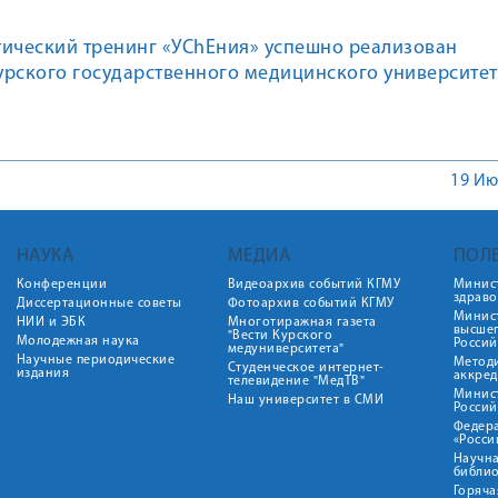
тический тренинг «УChEния» успешно реализован
рского государственного медицинского университет
арственной медицинской академией
19 Ию
НАУКА
МЕДИА
ПОЛ
Конференции
Видеоархив событий КГМУ
Минис
здрав
Диссертационные советы
Фотоархив событий КГМУ
Минист
НИИ и ЭБК
Многотиражная газета
высше
"Вести Курского
Молодежная наука
Росси
медуниверситета"
Научные периодические
Метод
Студенческое интернет-
издания
аккред
телевидение "МедТВ"
Минис
Наш университет в СМИ
Росси
Федер
«Росси
Научна
библио
Горяча