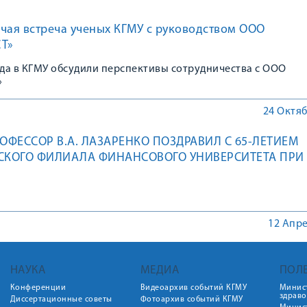
чая встреча ученых КГМУ c руководством ООО
СТ»
ода в КГМУ обсудили перспективы сотрудничества с ООО
»
24 Октяб
ОФЕССОР В.А. ЛАЗАРЕНКО ПОЗДРАВИЛ С 65-ЛЕТИЕМ
СКОГО ФИЛИАЛА ФИНАНСОВОГО УНИВЕРСИТЕТА ПРИ
 РФ.
12 Апре
НАУКА
МЕДИА
ПОЛ
Конференции
Видеоархив событий КГМУ
Минис
здрав
Диссертационные советы
Фотоархив событий КГМУ