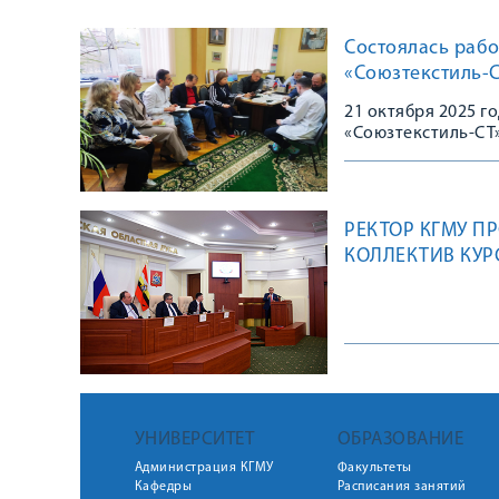
Состоялась рабо
«Союзтекстиль-
21 октября 2025 г
«Союзтекстиль-СТ
РЕКТОР КГМУ ПР
КОЛЛЕКТИВ КУР
ПРАВИТЕЛЬСТВЕ
УНИВЕРСИТЕТ
ОБРАЗОВАНИЕ
Администрация КГМУ
Факультеты
Кафедры
Расписания занятий