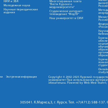
Минист
НИИ и ЭБК
Многотиражная газета
высше
"Вести Курского
Молодежная наука
Росси
медуниверситета"
Научные периодические
Метод
Студенческое интернет-
издания
аккред
телевидение "МедТВ"
Минис
Наш университет в СМИ
Росси
Федер
«Росси
Научна
библио
Горяча
обеспе
социа
обуча
образ
орган
образ
Горяча
психо
студен
Онлай
study.
ии
Экстренная информация
Copyright © 2002-2025 Курский государс
университет При использовании материал
обязательна. Powered by Web Med Team©, 
305041. К.Маркса,3, г. Курск. Тел. +7(4712) 588-137.