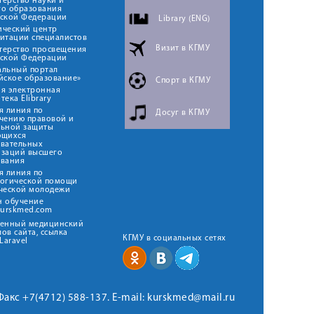
ерство науки и
го образования
йской Федерации
Library (ENG)
ический центр
итации специалистов
Визит в КГМУ
терство просвещения
йской Федерации
альный портал
йское образование»
Спорт в КГМУ
я электронная
тека Elibrary
я линия по
Досуг в КГМУ
чению правовой и
льной защиты
ющихся
овательных
изаций высшего
ования
я линия по
логической помощи
ческой молодежи
н обучение
kurskmed.com
твенный медицинский
ов сайта, ссылка
КГМУ в социальных сетях
Laravel
 Факс +7(4712) 588-137. E-mail: kurskmed@mail.ru