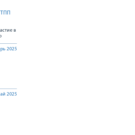
 ТПП
астие в
ю
рь 2025
ай 2025