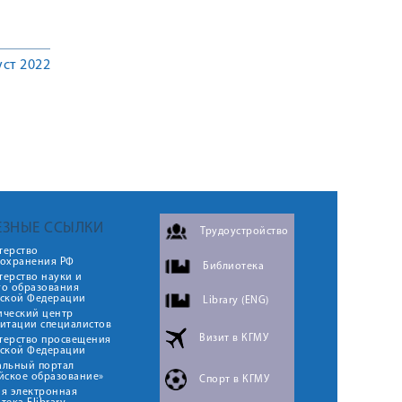
уст 2022
ЕЗНЫЕ ССЫЛКИ
Трудоустройство
терство
оохранения РФ
Библиотека
ерство науки и
го образования
йской Федерации
Library (ENG)
ический центр
итации специалистов
Визит в КГМУ
терство просвещения
йской Федерации
альный портал
йское образование»
Спорт в КГМУ
я электронная