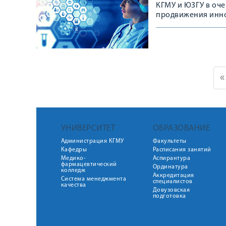
КГМУ и ЮЗГУ в оче
продвижения инн
«
УНИВЕРСИТЕТ
ОБРАЗОВАНИЕ
Администрация КГМУ
Факультеты
Кафедры
Расписания занятий
Медико-
Аспирантура
фармацевтический
Ординатура
колледж
Аккредитация
Система менеджмента
специалистов
качества
Довузовская
подготовка