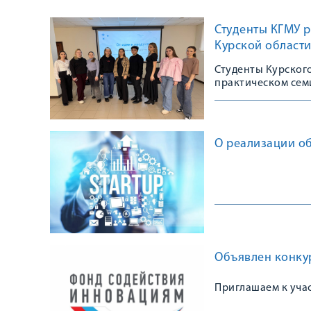
Студенты КГМУ р
Курской област
Студенты Курског
практическом семи
нишу»
О реализации об
Объявлен конкур
Приглашаем к уча