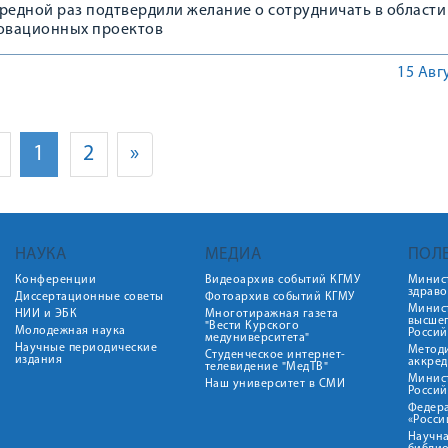
редной раз подтвердили желание о сотрудничать в области
овационных проектов
15 Авг
1
2
»
НАУКА
МЕДИА
ПОЛ
Конференции
Видеоархив событий КГМУ
Минис
здрав
Диссертационные советы
Фотоархив событий КГМУ
Минист
НИИ и ЭБК
Многотиражная газета
высше
"Вести Курского
Молодежная наука
Росси
медуниверситета"
Научные периодические
Метод
Студенческое интернет-
издания
аккред
телевидение "МедТВ"
Минис
Наш университет в СМИ
Росси
Федер
«Росси
Научна