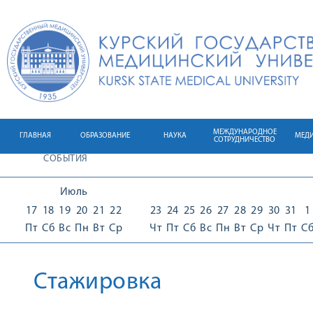
МЕЖДУНАРОДНОЕ
ГЛАВНАЯ
ОБРАЗОВАНИЕ
НАУКА
МЕД
СОТРУДНИЧЕСТВО
СОБЫТИЯ
Июль
17
18
19
20
21
22
23
24
25
26
27
28
29
30
31
1
Пт
Сб
Вс
Пн
Вт
Ср
Чт
Пт
Сб
Вс
Пн
Вт
Ср
Чт
Пт
С
Стажировка