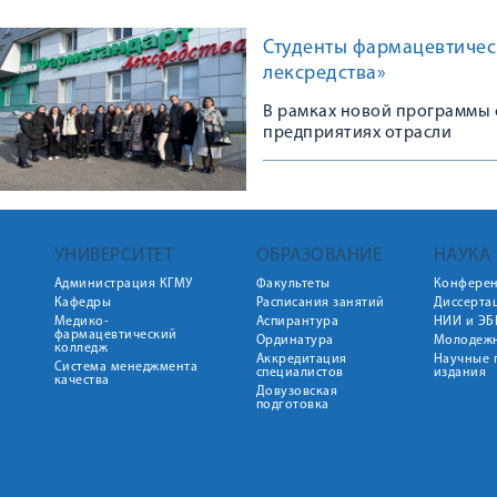
Студенты фармацевтичес
лексредства»
В рамках новой программы 
предприятиях отрасли
УНИВЕРСИТЕТ
ОБРАЗОВАНИЕ
НАУКА
Администрация КГМУ
Факультеты
Конфере
Кафедры
Расписания занятий
Диссерта
Медико-
Аспирантура
НИИ и ЭБ
фармацевтический
Ординатура
Молодежн
колледж
Аккредитация
Научные 
Система менеджмента
специалистов
издания
качества
Довузовская
подготовка