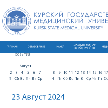
МЕЖДУНАРОДНОЕ
ГЛАВНАЯ
ОБРАЗОВАНИЕ
НАУКА
МЕД
СОТРУДНИЧЕСТВО
СОБЫТИЯ
Август
2
3
4
5
6
7
8
9
10
11
12
13
14
15
16
1
Пт
Сб
Вс
Пн
Вт
Ср
Чт
Пт
Сб
Вс
Пн
Вт
Ср
Чт
Пт
С
23 Август 2024