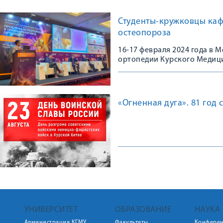
Студенты-кружковцы каф
остеопороза
16-17 февраля 2024 года в
ортопедии Курского Медици
Конгрессе, посвященном 10
остеопороза в травматологи
практике»
«Огненная дуга». 81 год
УНИВЕРСИТЕТ
ОБРАЗОВАНИЕ
НАУКА
Администрация КГМУ
Факультеты
Конфере