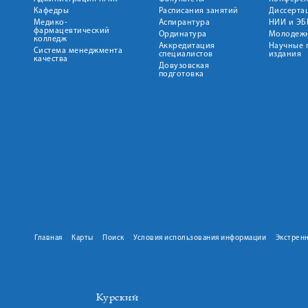
Кафедры
Расписания занятий
Диссерта
Медико-
Аспирантура
НИИ и ЭБ
фармацевтический
Ординатура
Молодежн
колледж
Аккредитация
Научные 
Система менеджмента
специалистов
издания
качества
Довузовская
подготовка
Главная
Карты
Поиск
Условия использования информации
Экстрен
Курский