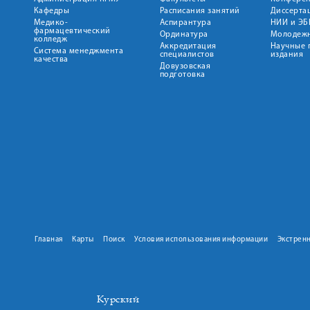
Кафедры
Расписания занятий
Диссерта
Медико-
Аспирантура
НИИ и ЭБ
фармацевтический
Ординатура
Молодежн
колледж
Аккредитация
Научные 
Система менеджмента
специалистов
издания
качества
Довузовская
подготовка
Главная
Карты
Поиск
Условия использования информации
Экстрен
Курский