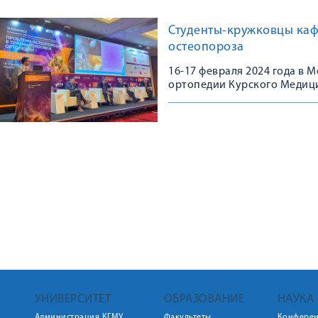
Студенты-кружковцы каф
остеопороза
16-17 февраля 2024 года в
ортопедии Курского Медици
Конгрессе, посвященном 10
остеопороза в травматологи
практике»
УНИВЕРСИТЕТ
ОБРАЗОВАНИЕ
НАУКА
Администрация КГМУ
Факультеты
Конфере