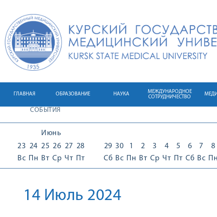
МЕЖДУНАРОДНОЕ
ГЛАВНАЯ
ОБРАЗОВАНИЕ
НАУКА
МЕД
СОТРУДНИЧЕСТВО
СОБЫТИЯ
Июнь
23
24
25
26
27
28
29
30
1
2
3
4
5
6
7
8
Вс
Пн
Вт
Ср
Чт
Пт
Сб
Вс
Пн
Вт
Ср
Чт
Пт
Сб
Вс
П
14 Июль 2024