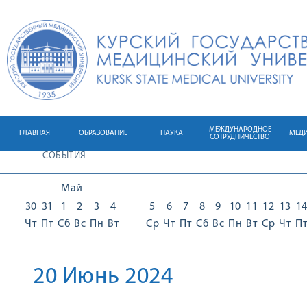
МЕЖДУНАРОДНОЕ
ГЛАВНАЯ
ОБРАЗОВАНИЕ
НАУКА
МЕД
СОТРУДНИЧЕСТВО
СОБЫТИЯ
Май
30
31
1
2
3
4
5
6
7
8
9
10
11
12
13
1
Чт
Пт
Сб
Вс
Пн
Вт
Ср
Чт
Пт
Сб
Вс
Пн
Вт
Ср
Чт
П
20 Июнь 2024