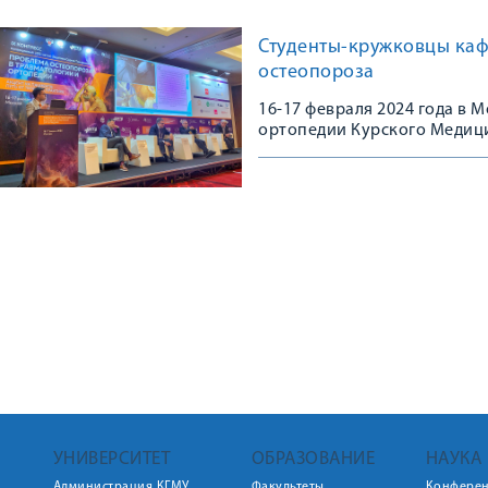
Студенты-кружковцы каф
остеопороза
16-17 февраля 2024 года в
ортопедии Курского Медици
Конгрессе, посвященном 10
остеопороза в травматологи
практике»
УНИВЕРСИТЕТ
ОБРАЗОВАНИЕ
НАУКА
Администрация КГМУ
Факультеты
Конфере