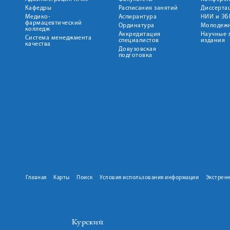
Кафедры
Расписания занятий
Диссерта
Медико-
Аспирантура
НИИ и ЭБ
фармацевтический
Ординатура
Молодежн
колледж
Аккредитация
Научные 
Система менеджмента
специалистов
издания
качества
Довузовская
подготовка
Главная
Карты
Поиск
Условия использования информации
Экстрен
Курский