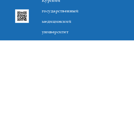
Курский
государственный
медицинский
университет