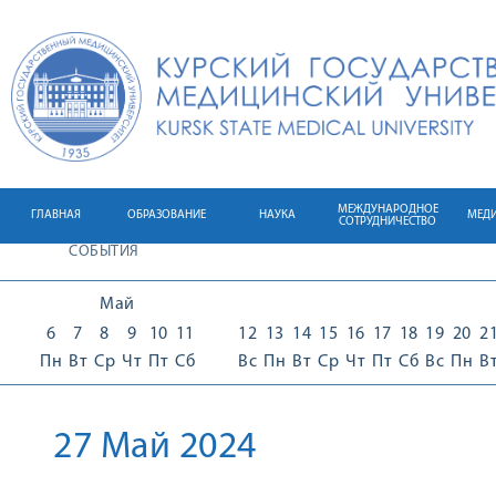
МЕЖДУНАРОДНОЕ
ГЛАВНАЯ
ОБРАЗОВАНИЕ
НАУКА
МЕД
СОТРУДНИЧЕСТВО
СОБЫТИЯ
Май
6
7
8
9
10
11
12
13
14
15
16
17
18
19
20
2
Пн
Вт
Ср
Чт
Пт
Сб
Вс
Пн
Вт
Ср
Чт
Пт
Сб
Вс
Пн
В
27 Май 2024