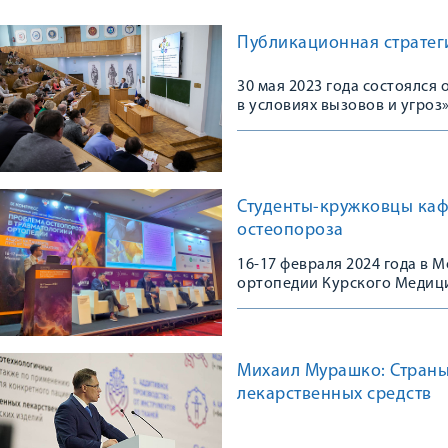
Публикационная стратеги
30 мая 2023 года состоялс
в условиях вызовов и угроз
Студенты-кружковцы каф
остеопороза
16-17 февраля 2024 года в
ортопедии Курского Медици
Конгрессе, посвященном 10
остеопороза в травматологи
практике»
Михаил Мурашко: Страны
лекарственных средств