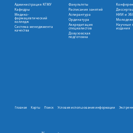
Администрация КГМУ
Факультеты
Конфере
Кафедры
Расписания занятий
Диссерта
Медико-
Аспирантура
НИИ и ЭБ
фармацевтический
Ординатура
Молодежн
колледж
Аккредитация
Научные 
Система менеджмента
специалистов
издания
качества
Довузовская
подготовка
Главная
Карты
Поиск
Условия использования информации
Экстрен