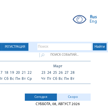
Rus
Eng
РЕГИСТРАЦИЯ
Март
17
18
19
20
21
22
23
24
25
26
27
28
Пт
Сб
Вс
Пн
Вт
Ср
Чт
Пт
Сб
Вс
Пн
Вт
Сегодня
Скоро
СУББОТА, 08, АВГУСТ 2026