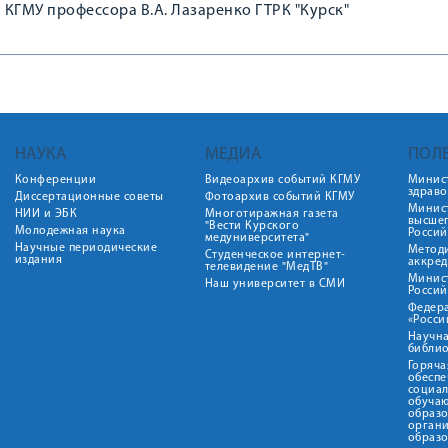
КГМУ профессора В.А. Лазаренко ГТРК "Курск"
НАУКА
МЕДИА
ПОЛ
Конференции
Видеоархив событий КГМУ
Минис
здрав
Диссертационные советы
Фотоархив событий КГМУ
Минист
НИИ и ЭБК
Многотиражная газета
высше
"Вести Курского
Молодежная наука
Росси
медуниверситета"
Научные периодические
Метод
Студенческое интернет-
издания
аккред
телевидение "МедТВ"
Минис
Наш университет в СМИ
Росси
Федер
«Росси
Научна
библио
Горяча
обеспе
социа
обуча
образ
орган
образ