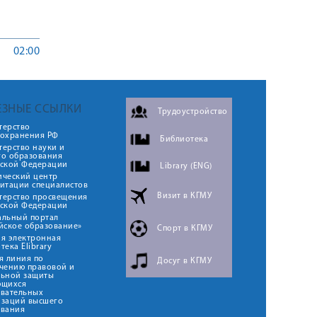
02:00
ЕЗНЫЕ ССЫЛКИ
Трудоустройство
терство
оохранения РФ
Библиотека
ерство науки и
го образования
йской Федерации
Library (ENG)
ический центр
итации специалистов
Визит в КГМУ
терство просвещения
йской Федерации
альный портал
йское образование»
Спорт в КГМУ
я электронная
тека Elibrary
я линия по
Досуг в КГМУ
чению правовой и
льной защиты
ющихся
овательных
изаций высшего
ования