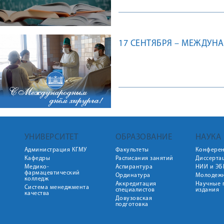
17 СЕНТЯБРЯ – МЕЖДУН
УНИВЕРСИТЕТ
ОБРАЗОВАНИЕ
НАУКА
Администрация КГМУ
Факультеты
Конфере
Кафедры
Расписания занятий
Диссерта
Медико-
Аспирантура
НИИ и ЭБ
фармацевтический
Ординатура
Молодежн
колледж
Аккредитация
Научные 
Система менеджмента
специалистов
издания
качества
Довузовская
подготовка