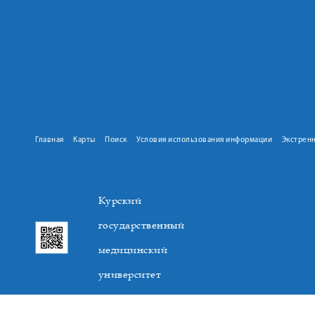
Главная
Карты
Поиск
Условия использования информации
Экстрен
Курский
государственный
медицинский
университет