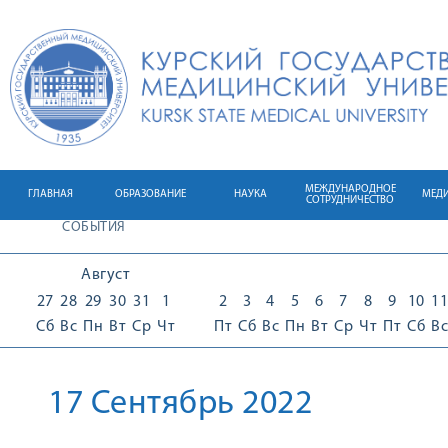
МЕЖДУНАРОДНОЕ
ГЛАВНАЯ
ОБРАЗОВАНИЕ
НАУКА
МЕД
СОТРУДНИЧЕСТВО
СОБЫТИЯ
Август
27
28
29
30
31
1
2
3
4
5
6
7
8
9
10
11
Сб
Вс
Пн
Вт
Ср
Чт
Пт
Сб
Вс
Пн
Вт
Ср
Чт
Пт
Сб
Вс
17 Сентябрь 2022