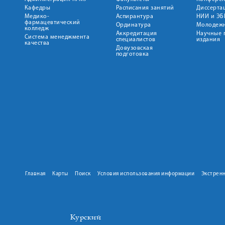
Кафедры
Расписания занятий
Диссерта
Медико-
Аспирантура
НИИ и ЭБ
фармацевтический
Ординатура
Молодежн
колледж
Аккредитация
Научные 
Система менеджмента
специалистов
издания
качества
Довузовская
подготовка
Главная
Карты
Поиск
Условия использования информации
Экстрен
Курский