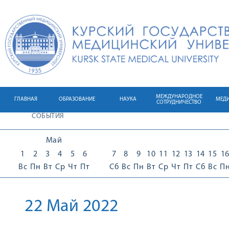
МЕЖДУНАРОДНОЕ
ГЛАВНАЯ
ОБРАЗОВАНИЕ
НАУКА
МЕД
СОТРУДНИЧЕСТВО
СОБЫТИЯ
Май
1
2
3
4
5
6
7
8
9
10
11
12
13
14
15
1
Вс
Пн
Вт
Ср
Чт
Пт
Сб
Вс
Пн
Вт
Ср
Чт
Пт
Сб
Вс
П
22 Май 2022