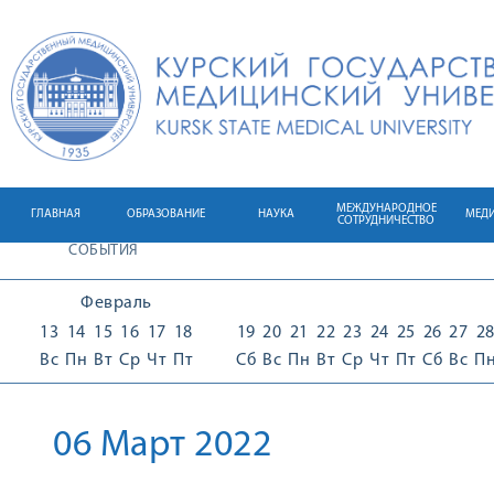
МЕЖДУНАРОДНОЕ
ГЛАВНАЯ
ОБРАЗОВАНИЕ
НАУКА
МЕД
СОТРУДНИЧЕСТВО
СОБЫТИЯ
Февраль
13
14
15
16
17
18
19
20
21
22
23
24
25
26
27
2
Вс
Пн
Вт
Ср
Чт
Пт
Сб
Вс
Пн
Вт
Ср
Чт
Пт
Сб
Вс
П
06 Март 2022