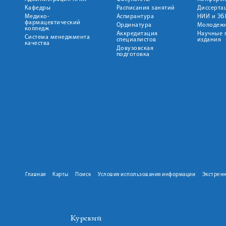
Кафедры
Расписания занятий
Диссерта
Медико-
Аспирантура
НИИ и ЭБ
фармацевтический
Ординатура
Молодежн
колледж
Аккредитация
Научные 
Система менеджмента
специалистов
издания
качества
Довузовская
подготовка
Главная
Карты
Поиск
Условия использования информации
Экстрен
Курский