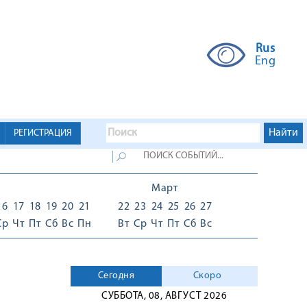
Rus
Eng
РЕГИСТРАЦИЯ
Март
16
17
18
19
20
21
22
23
24
25
26
27
Ср
Чт
Пт
Сб
Вс
Пн
Вт
Ср
Чт
Пт
Сб
Вс
Сегодня
Скоро
СУББОТА, 08, АВГУСТ 2026