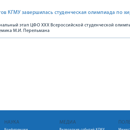
тов КГМУ завершилась студенческая олимпиада по хи
нальный этап ЦФО XXX Всероссийской студенческой олимп
емика М.И. Перельмана
НАУКА
МЕДИА
ПОЛ
Конференции
Видеоархив событий КГМУ
Минис