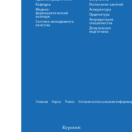
Кафедры
Расписания занятий
Медико-
Аспирантура
фармацевтический
Ординатура
колледж
Аккредитация
Система менеджмента
специалистов
качества
Довузовская
подготовка
Главная
Карты
Поиск
Условия использования информац
Курский