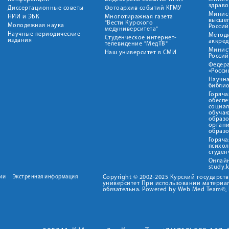
здрав
Диссертационные советы
Фотоархив событий КГМУ
Минист
НИИ и ЭБК
Многотиражная газета
высше
"Вести Курского
Молодежная наука
Росси
медуниверситета"
Научные периодические
Метод
Студенческое интернет-
издания
аккред
телевидение "МедТВ"
Минис
Наш университет в СМИ
Росси
Федер
«Росси
Научна
библио
Горяча
обеспе
социа
обуча
образ
орган
образ
Горяча
психо
студен
Онлай
study.
ии
Экстренная информация
Copyright © 2002-2025 Курский государс
университет При использовании материал
обязательна. Powered by Web Med Team©, 