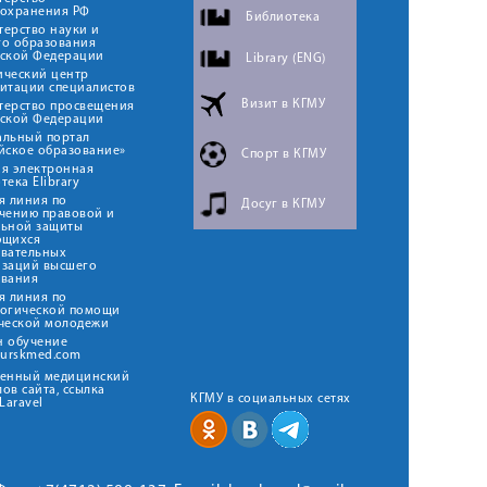
оохранения РФ
Библиотека
ерство науки и
го образования
йской Федерации
Library (ENG)
ический центр
итации специалистов
Визит в КГМУ
терство просвещения
йской Федерации
альный портал
йское образование»
Спорт в КГМУ
я электронная
тека Elibrary
я линия по
Досуг в КГМУ
чению правовой и
льной защиты
ющихся
овательных
изаций высшего
ования
я линия по
логической помощи
ческой молодежи
н обучение
kurskmed.com
твенный медицинский
ов сайта, ссылка
КГМУ в социальных сетях
Laravel