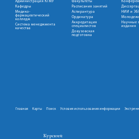
Администрация КГМУ
Факультеты
Конфере
Кафедры
Расписания занятий
Диссерта
Медико-
Аспирантура
НИИ и ЭБ
фармацевтический
Ординатура
Молодежн
колледж
Аккредитация
Научные 
Система менеджмента
специалистов
издания
качества
Довузовская
подготовка
Главная
Карты
Поиск
Условия использования информации
Экстрен
Курский