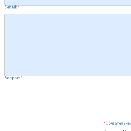
E-mail:
*
Вопрос:
*
*
Обязательны