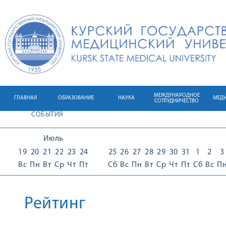
МЕЖДУНАРОДНОЕ
ГЛАВНАЯ
ОБРАЗОВАНИЕ
НАУКА
МЕД
СОТРУДНИЧЕСТВО
СОБЫТИЯ
Июль
19
20
21
22
23
24
25
26
27
28
29
30
31
1
2
3
Вс
Пн
Вт
Ср
Чт
Пт
Сб
Вс
Пн
Вт
Ср
Чт
Пт
Сб
Вс
П
Рейтинг