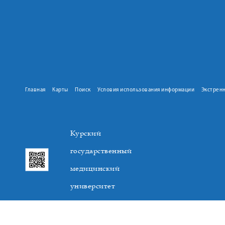
Главная
Карты
Поиск
Условия использования информации
Экстрен
Курский
государственный
медицинский
университет