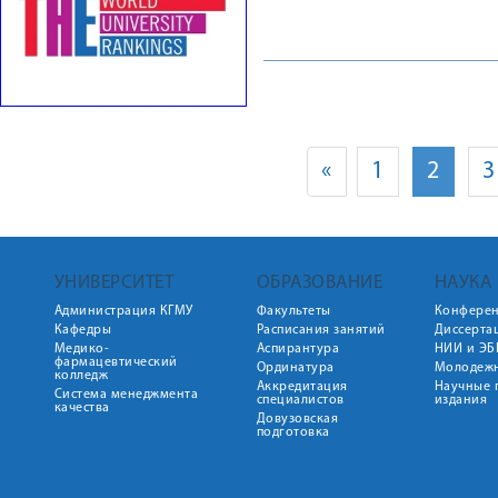
«
1
2
3
УНИВЕРСИТЕТ
ОБРАЗОВАНИЕ
НАУКА
Администрация КГМУ
Факультеты
Конфере
Кафедры
Расписания занятий
Диссерта
Медико-
Аспирантура
НИИ и ЭБ
фармацевтический
Ординатура
Молодежн
колледж
Аккредитация
Научные 
Система менеджмента
специалистов
издания
качества
Довузовская
подготовка