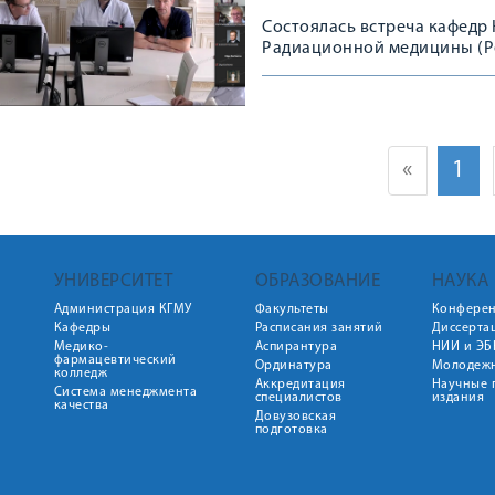
Состоялась встреча кафедр
Радиационной медицины (Р
«
1
УНИВЕРСИТЕТ
ОБРАЗОВАНИЕ
НАУКА
Администрация КГМУ
Факультеты
Конфере
Кафедры
Расписания занятий
Диссерта
Медико-
Аспирантура
НИИ и ЭБ
фармацевтический
Ординатура
Молодежн
колледж
Аккредитация
Научные 
Система менеджмента
специалистов
издания
качества
Довузовская
подготовка