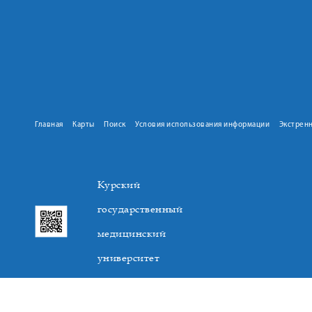
Главная
Карты
Поиск
Условия использования информации
Экстрен
Курский
государственный
медицинский
университет