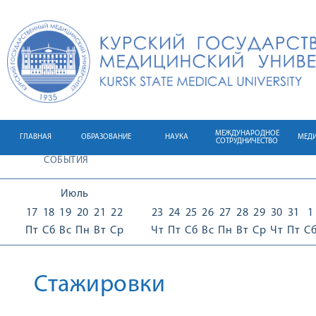
МЕЖДУНАРОДНОЕ
ГЛАВНАЯ
ОБРАЗОВАНИЕ
НАУКА
МЕД
СОТРУДНИЧЕСТВО
СОБЫТИЯ
Июль
17
18
19
20
21
22
23
24
25
26
27
28
29
30
31
1
Пт
Сб
Вс
Пн
Вт
Ср
Чт
Пт
Сб
Вс
Пн
Вт
Ср
Чт
Пт
С
Стажировки