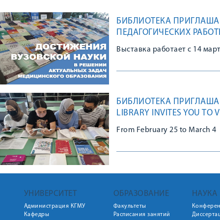
БИБЛИОТЕКА ПРИГЛАША
ПЕДАГОГИЧЕСКИХ РАБОТ
Выставка работает с 14 март
БИБЛИОТЕКА ПРИГЛАШАЕ
LIBRARY INVITES YOU TO V
PHARMACOLOGY"
From February 25 to March 4
УНИВЕРСИТЕТ
ОБРАЗОВАНИЕ
НАУКА
Администрация КГМУ
Факультеты
Конфере
Кафедры
Расписания занятий
Диссерта