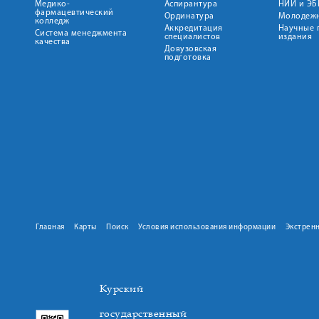
Медико-
Аспирантура
НИИ и ЭБ
фармацевтический
Ординатура
Молодежн
колледж
Аккредитация
Научные 
Система менеджмента
специалистов
издания
качества
Довузовская
подготовка
Главная
Карты
Поиск
Условия использования информации
Экстрен
Курский
государственный