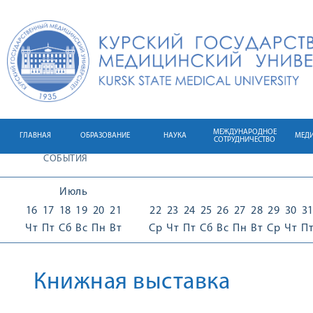
МЕЖДУНАРОДНОЕ
ГЛАВНАЯ
ОБРАЗОВАНИЕ
НАУКА
МЕД
СОТРУДНИЧЕСТВО
СОБЫТИЯ
Июль
16
17
18
19
20
21
22
23
24
25
26
27
28
29
30
3
Чт
Пт
Сб
Вс
Пн
Вт
Ср
Чт
Пт
Сб
Вс
Пн
Вт
Ср
Чт
П
Книжная выставка