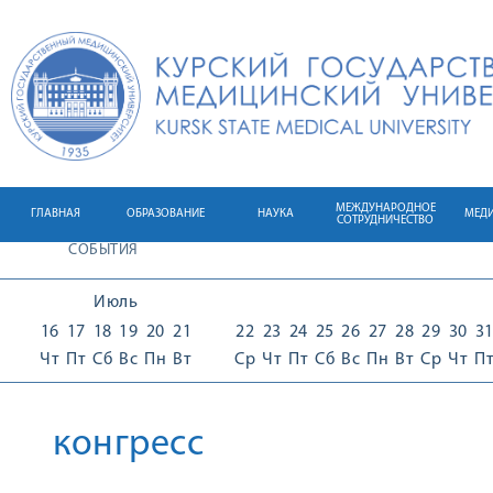
МЕЖДУНАРОДНОЕ
ГЛАВНАЯ
ОБРАЗОВАНИЕ
НАУКА
МЕД
СОТРУДНИЧЕСТВО
СОБЫТИЯ
Июль
16
17
18
19
20
21
22
23
24
25
26
27
28
29
30
3
Чт
Пт
Сб
Вс
Пн
Вт
Ср
Чт
Пт
Сб
Вс
Пн
Вт
Ср
Чт
П
конгресс