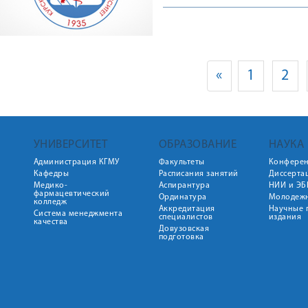
«
1
2
УНИВЕРСИТЕТ
ОБРАЗОВАНИЕ
НАУКА
Администрация КГМУ
Факультеты
Конфере
Кафедры
Расписания занятий
Диссерта
Медико-
Аспирантура
НИИ и ЭБ
фармацевтический
Ординатура
Молодежн
колледж
Аккредитация
Научные 
Система менеджмента
специалистов
издания
качества
Довузовская
подготовка