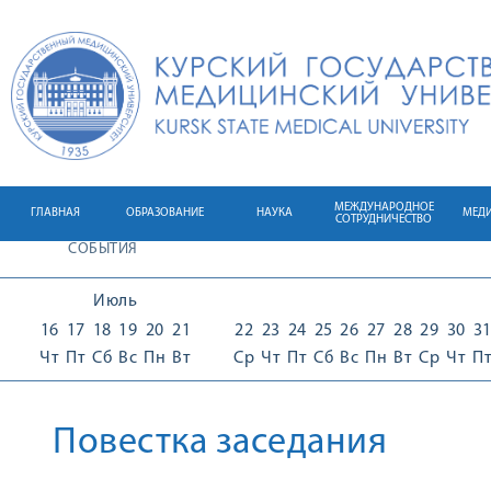
МЕЖДУНАРОДНОЕ
ГЛАВНАЯ
ОБРАЗОВАНИЕ
НАУКА
МЕД
СОТРУДНИЧЕСТВО
СОБЫТИЯ
Июль
16
17
18
19
20
21
22
23
24
25
26
27
28
29
30
3
Чт
Пт
Сб
Вс
Пн
Вт
Ср
Чт
Пт
Сб
Вс
Пн
Вт
Ср
Чт
П
Повестка заседания