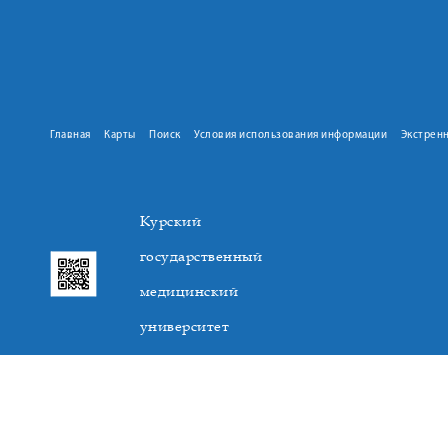
Главная
Карты
Поиск
Условия использования информации
Экстрен
Курский
государственный
медицинский
университет