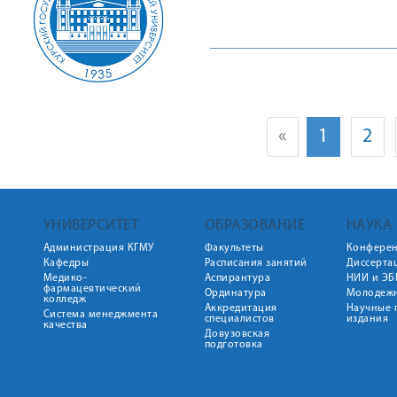
«
1
2
УНИВЕРСИТЕТ
ОБРАЗОВАНИЕ
НАУКА
Администрация КГМУ
Факультеты
Конфере
Кафедры
Расписания занятий
Диссерта
Медико-
Аспирантура
НИИ и ЭБ
фармацевтический
Ординатура
Молодежн
колледж
Аккредитация
Научные 
Система менеджмента
специалистов
издания
качества
Довузовская
подготовка