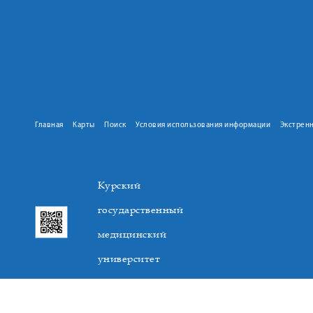
Главная
Карты
Поиск
Условия использования информации
Экстрен
Курский
государственный
медицинский
университет