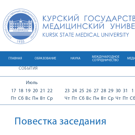
МЕЖДУНАРОДНОЕ
ГЛАВНАЯ
ОБРАЗОВАНИЕ
НАУКА
МЕД
СОТРУДНИЧЕСТВО
СОБЫТИЯ
Июль
17
18
19
20
21
22
23
24
25
26
27
28
29
30
31
1
Пт
Сб
Вс
Пн
Вт
Ср
Чт
Пт
Сб
Вс
Пн
Вт
Ср
Чт
Пт
С
Повестка заседания